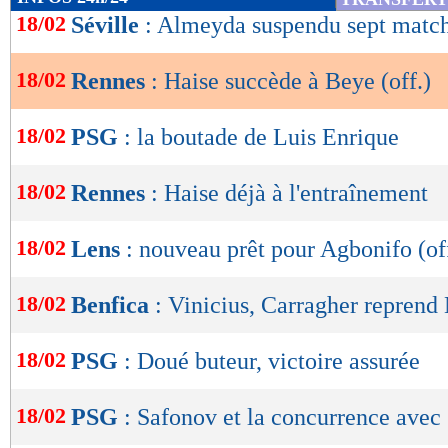
de
18/02
Séville
: Almeyda suspendu sept matc
lecture
Après Nice, Haise rebondi
18/02
Rennes
: Haise succède à Beye (off.)
OK
18/02
PSG
: la boutade de Luis Enrique
18/02
Rennes
: Haise déjà à l'entraînement
18/02
Lens
: nouveau prêt pour Agbonifo (of
18/02
Benfica
: Vinicius, Carragher repren
18/02
PSG
: Doué buteur, victoire assurée
18/02
PSG
: Safonov et la concurrence avec