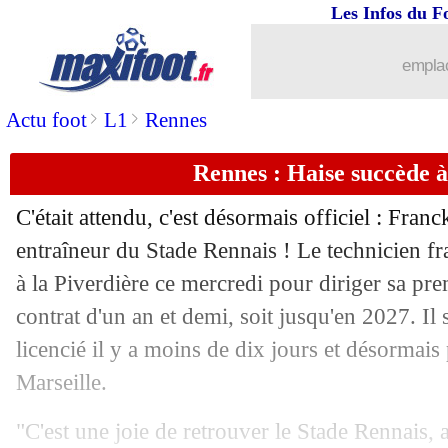
Les Infos du F
18/02
Lille
: Genesio parle de son avenir
emplac
18/02
Etoile Rouge
: Radonjic suspendu par 
>
>
Actu foot
L1
Rennes
18/02
Le Havre
: Digard s'enflamme pour B
Rennes : Haise succède à 
18/02
Atletico
: Lookman, Simeone se frotte
C'était attendu, c'est désormais officiel : Fran
18/02
OM
: Longoria sur le départ
entraîneur du Stade Rennais ! Le technicien fra
à la Piverdière ce mercredi pour diriger sa pre
18/02
Benfica
: Mourinho revient sur son ex
contrat d'un an et demi, soit jusqu'en 2027. Il
licencié il y a moins de dix jours et désormais
18/02
Benfica
: une "campagne de diffamat
Marseille.
18/02
Bayern
: Woltemade toujours suivi
"C'est une joie de retrouver le Stade Rennais, 