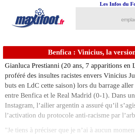
18/02
EdF
: Risser et Butez vont bien être s
Les Infos du F
18/02
Séville
: Almeyda suspendu sept matc
emplac
18/02
Rennes
: Haise succède à Beye (off.)
Benfica : Vinicius, la versio
18/02
PSG
: la boutade de Luis Enrique
Gianluca
Prestianni
(20 ans, 7 apparitions en L
18/02
Rennes
: Haise déjà à l'entraînement
proféré des insultes racistes envers
Vinicius J
buts en LdC cette saison) lors du barrage all
18/02
Lens
: nouveau prêt pour Agbonifo (of
entre Benfica et le Real Madrid (0-1). Dans un
18/02
Benfica
: Vinicius, Carragher repren
Instagram, l’ailier argentin a assuré qu’il s’a
l’activation du protocole anti-racisme par l’arb
18/02
PSG
: Doué buteur, victoire assurée
"Je tiens à préciser que je n’ai à aucun moment