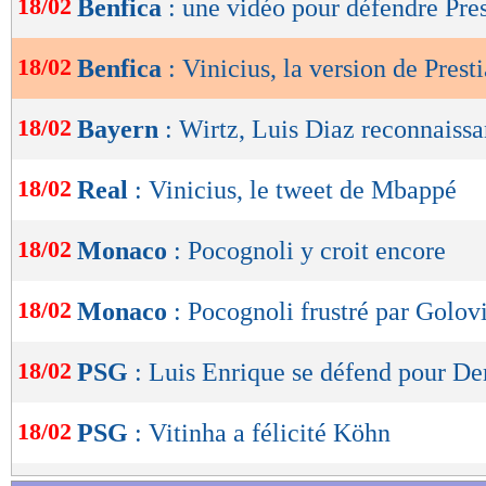
18/02
Benfica
: une vidéo pour défendre Pre
de
lecture
18/02
Benfica
: Vinicius, la version de Prest
OK
18/02
Bayern
: Wirtz, Luis Diaz reconnaissa
18/02
Real
: Vinicius, le tweet de Mbappé
18/02
Monaco
: Pocognoli y croit encore
18/02
Monaco
: Pocognoli frustré par Golovi
18/02
PSG
: Luis Enrique se défend pour D
18/02
PSG
: Vitinha a félicité Köhn