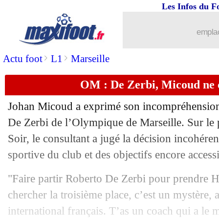
Les Infos du F
18/02
Rennes
: Beye enfin libéré
emplac
18/02
Benfica-Real
: l'UEFA ouvre une enqu
>
>
Actu foot
L1
Marseille
18/02
Man Utd
: pas de ristourne pour Rash
OM : De Zerbi, Micoud ne
18/02
OM
: Longoria en veut à Benatia
Johan Micoud a exprimé son incompréhension 
18/02
EdF
: Risser et Butez vont bien être s
De Zerbi de l’Olympique de Marseille. Sur le
Soir, le consultant a jugé la décision incohéren
18/02
Séville
: Almeyda suspendu sept matc
sportive du club et des objectifs encore accessi
18/02
Rennes
: Haise succède à Beye (off.)
"Faire partir Roberto De Zerbi pour prendre H
chercher la troisième place, c’est un mystère, 
18/02
PSG
: la boutade de Luis Enrique
international français. T’as un coach qui a le 