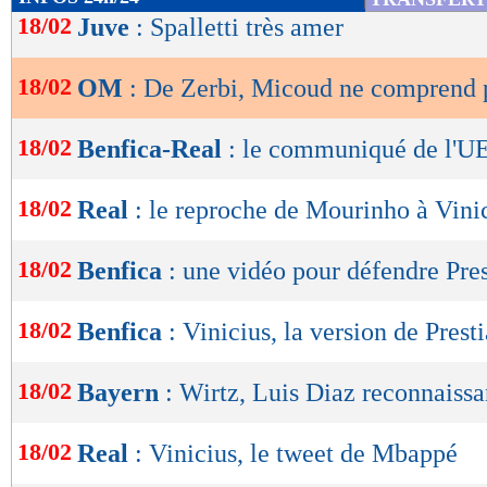
de
18/02
Juve
: Spalletti très amer
lecture
18/02
OM
: De Zerbi, Micoud ne comprend 
OK
18/02
Benfica-Real
: le communiqué de l'U
18/02
Real
: le reproche de Mourinho à Vini
18/02
Benfica
: une vidéo pour défendre Pre
18/02
Benfica
: Vinicius, la version de Prest
18/02
Bayern
: Wirtz, Luis Diaz reconnaissa
18/02
Real
: Vinicius, le tweet de Mbappé