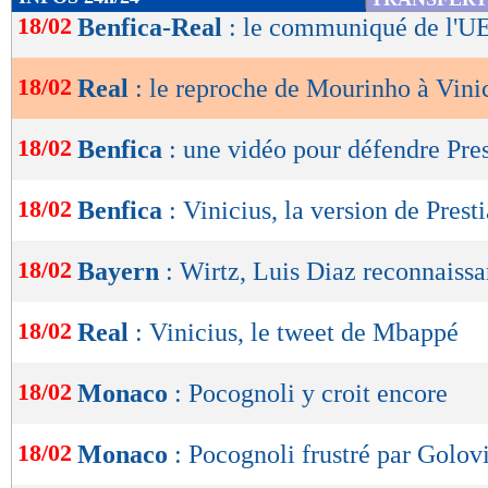
de
18/02
Benfica-Real
: le communiqué de l'U
lecture
18/02
Real
: le reproche de Mourinho à Vini
OK
18/02
Benfica
: une vidéo pour défendre Pre
18/02
Benfica
: Vinicius, la version de Prest
18/02
Bayern
: Wirtz, Luis Diaz reconnaissa
18/02
Real
: Vinicius, le tweet de Mbappé
18/02
Monaco
: Pocognoli y croit encore
18/02
Monaco
: Pocognoli frustré par Golovi