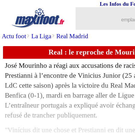
Les Infos du F
18/02
Man Utd
: pas de ristourne pour Rash
emplac
18/02
OM
: Longoria en veut à Benatia
>
>
Actu foot
La Liga
Real Madrid
18/02
EdF
: Risser et Butez vont bien être s
Real : le reproche de Mouri
18/02
Séville
: Almeyda suspendu sept matc
José Mourinho a réagi aux accusations de rac
18/02
Rennes
: Haise succède à Beye (off.)
Prestianni à l’encontre de
Vinicius Junior
(25 a
LdC cette saison) après la victoire du Real Ma
18/02
PSG
: la boutade de Luis Enrique
Benfica (0-1), mardi en barrage aller de Ligu
L’entraîneur portugais a expliqué avoir échang
18/02
Rennes
: Haise déjà à l'entraînement
refusé de trancher publiquement.
18/02
Lens
: nouveau prêt pour Agbonifo (of
"Vinícius dit une chose et Prestianni en dit une