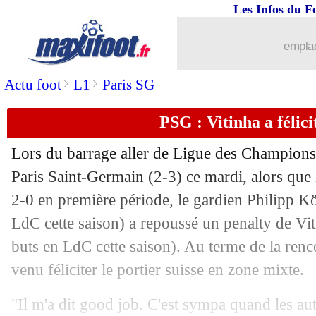
Les Infos du F
18/02
Benfica
: Vinicius, Carragher repren
emplac
18/02
PSG
: Doué buteur, victoire assurée
>
>
Actu foot
L1
Paris SG
18/02
PSG
: Safonov et la concurrence avec
PSG : Vitinha a félic
18/02
Atletico
: Alvarez intéressé par le Bar
Lors du barrage aller de Ligue des Champions
18/02
PSG
: Doué ne visait pas Dembélé
Paris Saint-Germain (2-3) ce mardi, alors qu
2-0 en première période, le gardien Philipp
K
18/02
OM
: Beye sans doute absent à Brest
LdC cette saison) a repoussé un penalty de
Vi
buts en LdC cette saison). Au terme de la renco
18/02
Juve
: Spalletti très amer
venu féliciter le portier suisse en zone mixte.
18/02
OM
: De Zerbi, Micoud ne comprend 
"Il m'a dit good job. C'est sympa quand les au