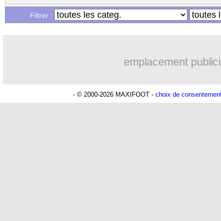
...
Liste des brèves du lun. 16 février 202
Filtrer :
emplacement publici
- © 2000-2026 MAXIFOOT -
choix de consentemen