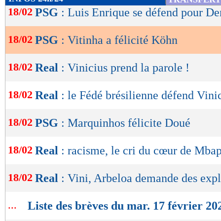
de
18/02
PSG
: Luis Enrique se défend pour D
lecture
18/02
PSG
: Vitinha a félicité Köhn
OK
18/02
Real
: Vinicius prend la parole !
18/02
Real
: le Fédé brésilienne défend Vini
18/02
PSG
: Marquinhos félicite Doué
18/02
Real
: racisme, le cri du cœur de Mbap
18/02
Real
: Vini, Arbeloa demande des expl
...
Liste des brèves du mar. 17 février 20