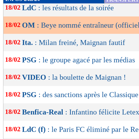
de
18/02
LdC
: les résultats de la soirée
lecture
18/02
OM
: Beye nommé entraîneur (officie
OK
18/02
Ita.
: Milan freiné, Maignan fautif
18/02
PSG
: le groupe agacé par les médias
18/02
VIDEO
: la boulette de Maignan !
18/02
PSG
: des sanctions après le Classique
18/02
Benfica-Real
: Infantino félicite Letex
18/02
LdC (f)
: le Paris FC éliminé par le Re