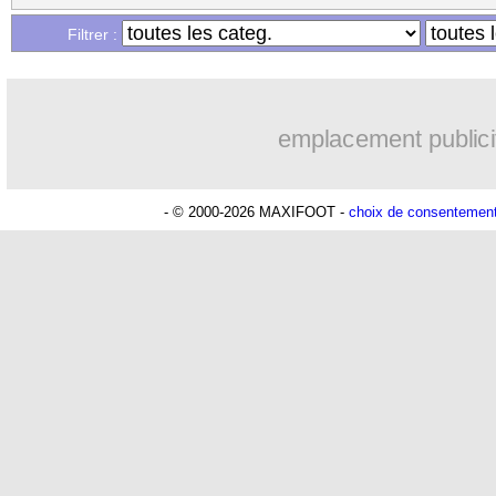
18/02
PSG
: Doué ne visait pas Dembélé
Filtrer :
18/02
OM
: Beye sans doute absent à Brest
emplacement publici
18/02
Juve
: Spalletti très amer
18/02
OM
: De Zerbi, Micoud ne comprend 
- © 2000-2026 MAXIFOOT -
choix de consentemen
18/02
Benfica-Real
: le communiqué de l'U
18/02
Real
: le reproche de Mourinho à Vini
18/02
Benfica
: une vidéo pour défendre Pre
18/02
Benfica
: Vinicius, la version de Prest