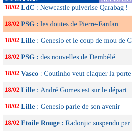
de
18/02
LdC
: Newcastle pulvérise Qarabag !
lecture
18/02
PSG
: les doutes de Pierre-Fanfan
OK
18/02
Lille
: Genesio et le coup de mou de 
18/02
PSG
: des nouvelles de Dembélé
18/02
Vasco
: Coutinho veut claquer la porte
18/02
Lille
: André Gomes est sur le départ
18/02
Lille
: Genesio parle de son avenir
18/02
Etoile Rouge
: Radonjic suspendu par 