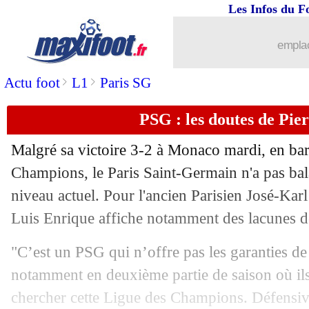
Les Infos du F
...
Liste des brèves du jeu. 19 février 202
emplac
18/02
Inter
: inquiétude pour Lautaro Marti
>
>
Actu foot
L1
Paris SG
18/02
OM
: Benatia explique le choix Beye
PSG : les doutes de Pie
18/02
LdC
: le classement des buteurs
Malgré sa victoire 3-2 à Monaco mardi, en barr
18/02
OM
: pour Micoud, Beye a gagné au lo
Champions, le Paris Saint-Germain n'a pas bal
niveau actuel. Pour l'ancien Parisien José-Karl
18/02
LdC
: Bodø/Glimt marque l'histoire !
Luis Enrique affiche notamment des lacunes dé
18/02
Ang.
: Arsenal frustré sur le fil !
"C’est un PSG qui n’offre pas les garanties de 
notamment en deuxième partie de saison où ils 
18/02
LdC
: les résultats de la soirée
chercher cette Ligue des Champions. Défensive