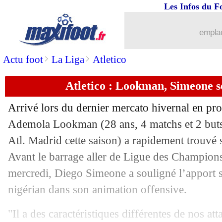
Les Infos du F
18/02
OM
: Beye nommé entraîneur (officie
emplac
18/02
Ita.
: Milan freiné, Maignan fautif
>
>
Actu foot
La Liga
Atletico
18/02
PSG
: le groupe agacé par les médias
Atletico : Lookman, Simeone se
18/02
VIDEO
: la boulette de Maignan !
Arrivé lors du dernier mercato hivernal en pr
18/02
PSG
: des sanctions après le Classique
Ademola
Lookman
(28 ans, 4 matchs et 2 but
Atl. Madrid cette saison) a rapidement trouvé s
18/02
Benfica-Real
: Infantino félicite Letex
Avant le barrage aller de Ligue des Champion
mercredi, Diego Simeone a souligné l’apport s
18/02
LdC (f)
: le Paris FC éliminé par le Re
nigérian dans son animation offensive.
18/02
OM
: un stage prévu à Marbella
"Il a des caractéristiques différentes de nos at