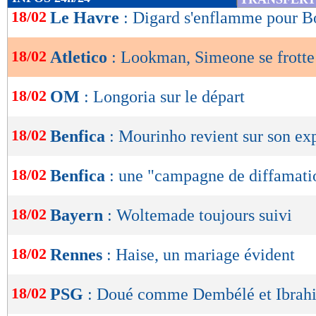
de
18/02
Le Havre
: Digard s'enflamme pour B
lecture
18/02
Atletico
: Lookman, Simeone se frotte
OK
18/02
OM
: Longoria sur le départ
18/02
Benfica
: Mourinho revient sur son ex
18/02
Benfica
: une "campagne de diffamat
18/02
Bayern
: Woltemade toujours suivi
18/02
Rennes
: Haise, un mariage évident
18/02
PSG
: Doué comme Dembélé et Ibrah