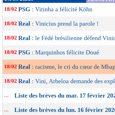
pas des idiots, il y a des choses... je ne dis pas
de
18/02
PSG
: Vitinha a félicité Köhn
lecture
n'est pas possible d'accepter ça. C'est un jeun
dire de telles choses sur un terrain ? Maintenan
OK
18/02
Real
: Vinicius prend la parole !
comment les choses vont se passer", a termin
18/02
Real
: le Fédé brésilienne défend Vini
Lu 19.579 fois
- Damien Da Silva 
18/02
PSG
: Marquinhos félicite Doué
18/02
Real
: racisme, le cri du cœur de Mbap
18/02
Real
: Vini, Arbeloa demande des expl
...
Liste des brèves du mar. 17 février 20
...
Liste des brèves du lun. 16 février 202