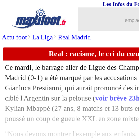
Les Infos du F
18/02
PSG
: Doué buteur, victoire assurée
emplac
18/02
PSG
: Safonov et la concurrence avec
>
>
Actu foot
La Liga
Real Madrid
18/02
Atletico
: Alvarez intéressé par le Bar
Real : racisme, le cri du c
18/02
PSG
: Doué ne visait pas Dembélé
Ce mardi, le barrage aller de Ligue des Champi
Madrid (0-1) a été marqué par les accusations
18/02
OM
: Beye sans doute absent à Brest
Gianluca Prestianni, qui aurait prononcé des in
18/02
ciblé l'Argentin sur la pelouse (
voir brève 23
Juve
: Spalletti très amer
Kylian
Mbappé
(27 ans, 8 matchs et 13 buts e
18/02
OM
: De Zerbi, Micoud ne comprend 
poussé un coup de gueule XXL en zone mixte
18/02
Benfica-Real
: le communiqué de l'U
"Nous devons montrer l'exemple aux enfants. C