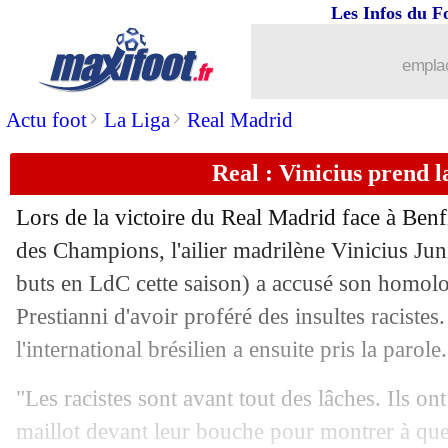
Les Infos du F
18/02
PSG
: Doué buteur, victoire assurée
emplac
18/02
PSG
: Safonov et la concurrence avec
>
>
Actu foot
La Liga
Real Madrid
18/02
Atletico
: Alvarez intéressé par le Bar
Real : Vinicius prend l
18/02
PSG
: Doué ne visait pas Dembélé
Lors de la victoire du Real Madrid face à Benf
des Champions, l'ailier madrilène
Vinicius Jun
18/02
OM
: Beye sans doute absent à Brest
buts en LdC cette saison) a accusé son homol
18/02
Prestianni d'avoir proféré des insultes racistes
Juve
: Spalletti très amer
l'international brésilien a ensuite pris la parole.
18/02
OM
: De Zerbi, Micoud ne comprend 
"Les racistes sont avant tout des lâches. Ils on
18/02
Benfica-Real
: le communiqué de l'U
maillot devant leur bouche pour montrer à quel