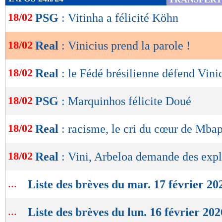
de
18/02
PSG
: Vitinha a félicité Köhn
lecture
OK
18/02
Real
: Vinicius prend la parole !
18/02
Real
: le Fédé brésilienne défend Vini
18/02
PSG
: Marquinhos félicite Doué
18/02
Real
: racisme, le cri du cœur de Mbap
18/02
Real
: Vini, Arbeloa demande des expl
...
Liste des brèves du mar. 17 février 20
...
Liste des brèves du lun. 16 février 202