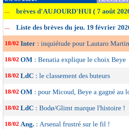
de
...
brèves d'AUJOURD'HUI ( 7 août 202
lecture
OK
...
Liste des brèves du jeu. 19 février 202
18/02
Inter
: inquiétude pour Lautaro Marti
18/02
OM
: Benatia explique le choix Beye
18/02
LdC
: le classement des buteurs
18/02
OM
: pour Micoud, Beye a gagné au lo
18/02
LdC
: Bodø/Glimt marque l'histoire !
18/02
Ang.
: Arsenal frustré sur le fil !