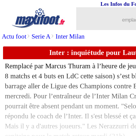
Les Infos du F
emplac
>
>
Actu foot
Serie A
Inter Milan
Inter : inquiétude pour La
Remplacé par Marcus Thuram à l’heure de je
8 matchs et 4 buts en LdC cette saison) s’est b
barrage aller de Ligue des Champions contre B
mercredi. Pour l’entraîneur de l’Inter Milan C
pourrait être absent pendant un moment. "Selo
répondu le coach de l’Inter. Il s'est blessé et 
Mais il y a d'autres joueurs." Les Nerazzurri de