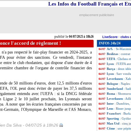
Les Infos du Football Français et E
OM
: Angel Gomes
04/07
Man City
: Burnl
04/07
Flamengo
: Gerso
04/07
emplacement publicitaire
PSG
: Dembélé et
04/07
Euro (f)
: la Suè
04/07
CdM Clubs
: Flu
04/07
Everton
: un an 
04/07
publié le
04/07/2025 à 18h26
LiveScore
-
clubs 
PSG
: Bayern, De
04/07
once l'accord de règlement !
INFOS 24h/24
Real
: Gonzalo Ga
04/07
ArS.
: St-Maximi
04/07
'a pas respecté le fair-play financier en 2024-2025, a
Besiktas
: contra
04/07
A pour éviter des sanctions. Ce vendredi, l'instance
UEFA
: Chelsea e
04/07
nte entre le club rhodanien, qui dispose d'une durée de 4
Lyon
: l'UEFA an
04/07
 première chambre de l'organe de contrôle financier des
Barça
: deux idé
04/07
Lyon
: Sarr vendu
04/07
Leverkusen
: Xab
04/07
de de 50 millions d'euros, dont 12,5 millions d'euros
Bologne
: Naples
04/07
EFA, l'OL peut donc éviter de payer les 37,5 millions
Sunderland
: Sad
04/07
t également entendu avec l'UEFA : si la DNCG fédérale
Roma
: Shomurod
04/07
n Ligue 2 le 10 juillet prochain, les Lyonnais seront
Leverkusen
: Adl
04/07
Inter
: Dumfries, 
. A noter que les écuries françaises concernées par un
04/07
Lens
: Risser jusq
04/07
aint-Germain, l'Olympique de Marseille et l'AS Monaco,
Francfort
: Burk
04/07
Sporting
: Gyöker
04/07
Man Utd
: cinq 
04/07
en Da Silva - 04/07/25 à 18h26
Côme
: une pépit
04/07