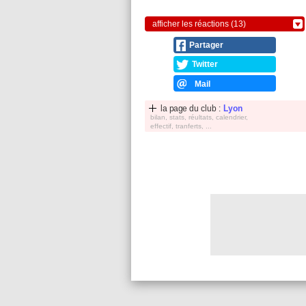
afficher les réactions (13)
Partager
Twitter
Mail
la page du club :
Lyon
bilan, stats, réultats, calendrier,
effectif, tranferts, ...