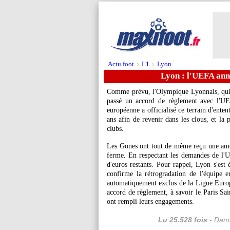
Actu foot
L1
Lyon
>
>
Lyon : l'UEFA ann
Comme prévu, l'Olympique Lyonnais, qui n
passé un accord de règlement avec l'UEF
européenne a officialisé ce terrain d'ente
ans afin de revenir dans les clous, et la
clubs.
Les Gones ont tout de même reçu une amen
ferme. En respectant les demandes de l'U
d'euros restants. Pour rappel, Lyon s'es
confirme la rétrogradation de l'équipe e
automatiquement exclus de la Ligue Europa
accord de règlement, à savoir le Paris S
ont rempli leurs engagements.
Lu 25.528 fois
- Dami