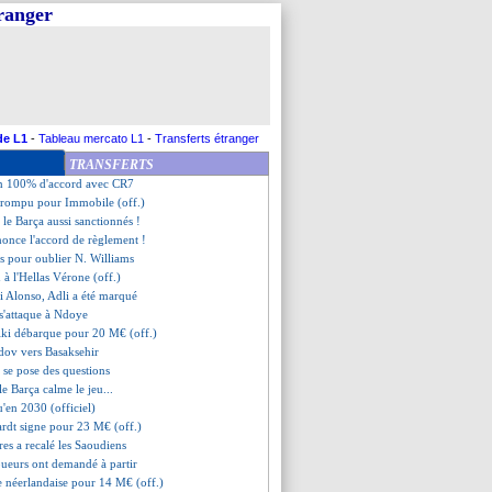
tranger
 a bien signé (officiel)
ey va s'offrir Walker !
n part au Zénith (officiel)
 le BO, Al-Khelaïfi cash !
de domine le Danemark
minense-Al-Hilal, les compos
de plus pour Keane (officiel)
de L1
-
Tableau mercato L1
-
Transferts étranger
mbélé de retour dans le XI ?
TRANSFERTS
rcia, un avenir incertain
n 100% d'accord avec CR7
t rompu pour Immobile (off.)
t le Barça aussi sanctionnés !
nonce l'accord de règlement !
es pour oublier N. Williams
 à l'Hellas Vérone (off.)
i Alonso, Adli a été marqué
 s'attaque à Ndoye
iki débarque pour 20 M€ (off.)
ov vers Basaksehir
i se pose des questions
le Barça calme le jeu...
u'en 2030 (officiel)
ardt signe pour 23 M€ (off.)
es a recalé les Saoudiens
joueurs ont demandé à partir
e néerlandaise pour 14 M€ (off.)