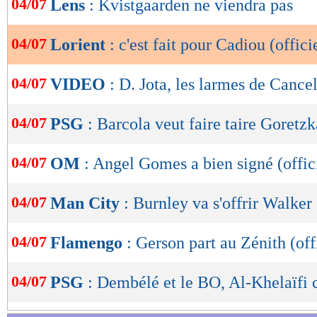
04/07
Lens
: Kvistgaarden ne viendra pas
de
lecture
04/07
Lorient
: c'est fait pour Cadiou (offici
OK
04/07
VIDEO
: D. Jota, les larmes de Cance
04/07
PSG
: Barcola veut faire taire Goretzk
04/07
OM
: Angel Gomes a bien signé (offic
04/07
Man City
: Burnley va s'offrir Walker 
04/07
Flamengo
: Gerson part au Zénith (off
04/07
PSG
: Dembélé et le BO, Al-Khelaïfi 
Lu 6.348 fois
- Damien Da Silva 