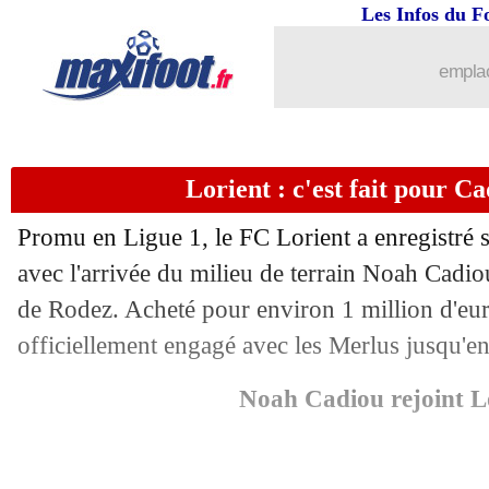
Les Infos du F
emplac
Lorient : c'est fait pour Ca
Promu en Ligue 1, le FC Lorient a enregistré s
avec l'arrivée du milieu de terrain Noah Cadi
de Rodez. Acheté pour environ 1 million d'euro
...
brèves d'AUJOURD'HUI ( 7 août 202
officiellement engagé avec les Merlus jusqu'e
...
Liste des brèves du sam. 5 juillet 2025
Noah Cadiou rejoint L
04/07
Fenerbahçe
: dopage, la polémique 