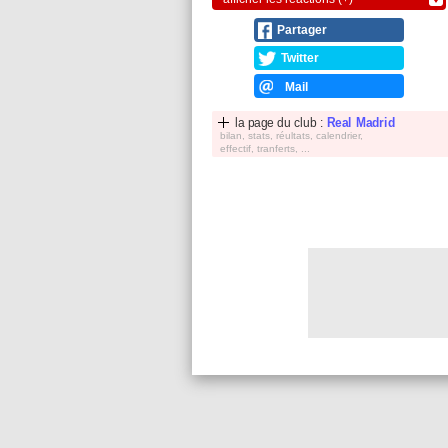
Partager
Twitter
Mail
la page du club :
Real Madrid
bilan, stats, réultats, calendrier,
effectif, tranferts, ...