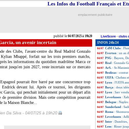
Les Infos du Football Français et E
Lens
: Kvistgaard
04/07
Lorient
: c'est fa
04/07
VIDEO
: D. Jota
04/07
emplacement publicitaire
PSG
: Barcola veu
04/07
OM
: Angel Gomes
04/07
Man City
: Burnl
04/07
Flamengo
: Gerso
04/07
publié le
04/07/2025 à 19h20
LiveScore
-
clubs 
PSG
: Dembélé et
04/07
arcia, un avenir incertain
INFOS 24h/24
Euro (f)
: la Suè
04/07
CdM Clubs
: Flu
04/07
nde des Clubs, l'avant-centre du Real Madrid Gonzalo
Everton
: un an 
04/07
 Kylian Mbappé, forfait sur les trois premiers matchs,
PSG
: Bayern, De
04/07
après les informations du quotidien madrilène Marca ce
Real
: Gonzalo Ga
04/07
ontrat jusqu'en juin 2027, reste incertain sur ce mercato
ArS.
: St-Maximi
04/07
Besiktas
: contra
04/07
UEFA
: Chelsea e
04/07
l'Espagnol pourrait être barré par une concurrence trop
Lyon
: l'UEFA an
04/07
Endrick devant lui. Après ce tournoi, les dirigeants
Barça
: deux idé
04/07
c Garcia, qui penchait initialement pour un départ afin
Lyon
: Sarr vendu
04/07
 de première division. Mais cette compétition pourrait
Leverkusen
: Xab
04/07
Bologne
: Naples
de la Maison Blanche...
04/07
Sunderland
: Sad
04/07
Roma
: Shomurod
04/07
en Da Silva - 04/07/25 à 19h20
Leverkusen
: Adl
04/07
Inter
: Dumfries, 
04/07
Lens
: Risser jusq
04/07