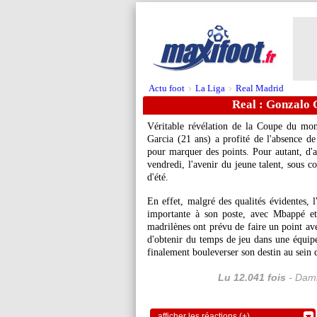
Actu foot
La Liga
Real Madrid
>
>
Real : Gonzalo G
Véritable révélation de la Coupe du mo
Garcia (21 ans) a profité de l'absence de
pour marquer des points. Pour autant, d'
vendredi, l'avenir du jeune talent, sous c
d'été.
En effet, malgré des qualités évidentes, 
importante à son poste, avec Mbappé et 
madrilènes ont prévu de faire un point ave
d'obtenir du temps de jeu dans une équipe
finalement bouleverser son destin au sein 
Lu 12.041 fois
- Dami
afficher les réactions (+)