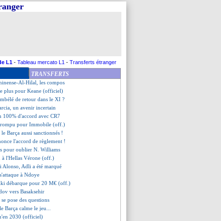
tranger
en ne viendra pas
it pour Cadiou (officiel)
, les larmes de Cancelo et Neves
t faire taire Goretzka
 a bien signé (officiel)
ey va s'offrir Walker !
n part au Zénith (officiel)
de L1
-
Tableau mercato L1
-
Transferts étranger
 le BO, Al-Khelaïfi cash !
TRANSFERTS
de domine le Danemark
minense-Al-Hilal, les compos
de plus pour Keane (officiel)
mbélé de retour dans le XI ?
rcia, un avenir incertain
n 100% d'accord avec CR7
t rompu pour Immobile (off.)
t le Barça aussi sanctionnés !
nonce l'accord de règlement !
es pour oublier N. Williams
 à l'Hellas Vérone (off.)
i Alonso, Adli a été marqué
 s'attaque à Ndoye
iki débarque pour 20 M€ (off.)
ov vers Basaksehir
i se pose des questions
le Barça calme le jeu...
u'en 2030 (officiel)