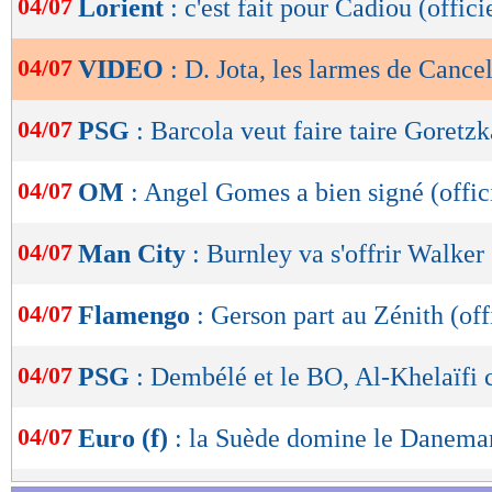
04/07
Lorient
: c'est fait pour Cadiou (offici
de
lecture
04/07
VIDEO
: D. Jota, les larmes de Cance
OK
04/07
PSG
: Barcola veut faire taire Goretzk
04/07
OM
: Angel Gomes a bien signé (offic
04/07
Man City
: Burnley va s'offrir Walker 
04/07
Flamengo
: Gerson part au Zénith (off
04/07
PSG
: Dembélé et le BO, Al-Khelaïfi 
04/07
Euro (f)
: la Suède domine le Danema