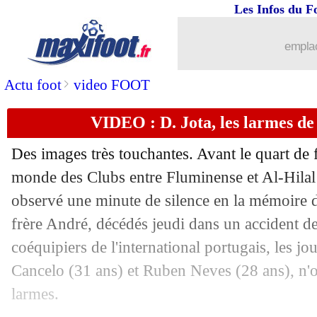
Les Infos du F
emplac
>
Actu foot
video FOOT
VIDEO : D. Jota, les larmes de
Des images très touchantes. Avant le quart de 
...
brèves d'AUJOURD'HUI ( 7 août 202
monde des Clubs entre Fluminense et Al-Hilal 
observé une minute de silence en la mémoire d
...
Liste des brèves du sam. 5 juillet 2025
frère André, décédés jeudi dans un accident de
04/07
Fenerbahçe
: dopage, la polémique 
coéquipiers de l'international portugais, les j
Cancelo (31 ans) et Ruben Neves (28 ans), n'on
04/07
PSG
: Al-Khelaïfi fier de ses guerriers
larmes.