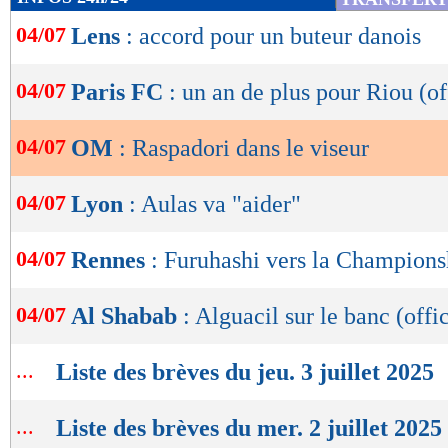
de
04/07
Lens
: accord pour un buteur danois
lecture
OK
04/07
Paris FC
: un an de plus pour Riou (of
04/07
OM
: Raspadori dans le viseur
04/07
Lyon
: Aulas va "aider"
04/07
Rennes
: Furuhashi vers la Champions
04/07
Al Shabab
: Alguacil sur le banc (offic
...
Liste des brèves du jeu. 3 juillet 2025
...
Liste des brèves du mer. 2 juillet 2025