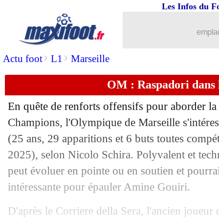
Les Infos du F
04/07
Juve
: l'idée de Comolli pour Vlahovi
emplac
04/07
Arsenal
: contrat résilié pour Tomiyasu
>
>
Actu foot
L1
Marseille
04/07
Real
: Rodrygo, ça sent le départ
OM : Raspadori dans l
04/07
Lyon
: Mikautadze, la Roma a offert 
En quête de renforts offensifs pour aborder l
Champions, l'Olympique de Marseille s'intér
04/07
Juve
: Weah séduit par le projet de l'
(25 ans, 29 apparitions et 6 buts toutes compé
04/07
2025), selon Nicolo Schira. Polyvalent et techni
Francfort
: Burkardt arrive pour 23 
peut évoluer en pointe ou en soutien et pourrai
04/07
PHOTO
: blessé, Pavard s'offre une 
intéressante pour épauler Amine Gouiri.
04/07
Bayern
: Boey a dit oui à l'OM ?
D'après le Corriere della Sera, l'ancien joueur 