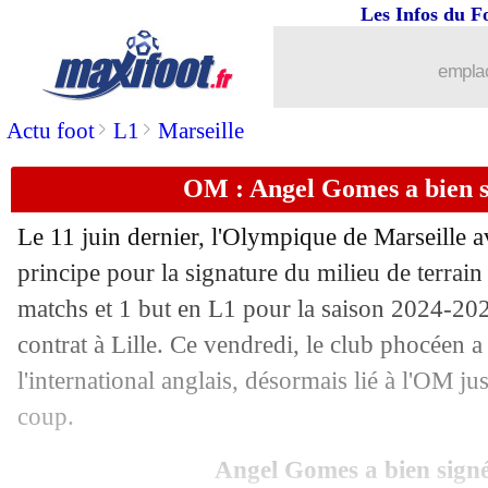
Les Infos du F
emplac
>
>
Actu foot
L1
Marseille
...
brèves d'AUJOURD'HUI (10 août 202
OM : Angel Gomes a bien si
...
Liste des brèves du sam. 5 juillet 2025
Le 11 juin dernier, l'Olympique de Marseille 
04/07
Fenerbahçe
: dopage, la polémique 
principe pour la signature du milieu de terrai
matchs et 1 but en L1 pour la saison 2024-202
04/07
PSG
: Al-Khelaïfi fier de ses guerriers
contrat à Lille. Ce vendredi, le club phocéen a 
l'international anglais, désormais lié à l'OM ju
04/07
CdM Clubs
: Fluminense 2-1 Al-Hilal 
coup.
04/07
Euro (f)
: l'Allemagne assure
Angel Gomes a bien sign