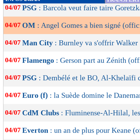
de
04/07
PSG
: Barcola veut faire taire Goretzk
lecture
04/07
OM
: Angel Gomes a bien signé (offic
OK
04/07
Man City
: Burnley va s'offrir Walker 
04/07
Flamengo
: Gerson part au Zénith (off
04/07
PSG
: Dembélé et le BO, Al-Khelaïfi 
04/07
Euro (f)
: la Suède domine le Danema
04/07
CdM Clubs
: Fluminense-Al-Hilal, l
04/07
Everton
: un an de plus pour Keane (of