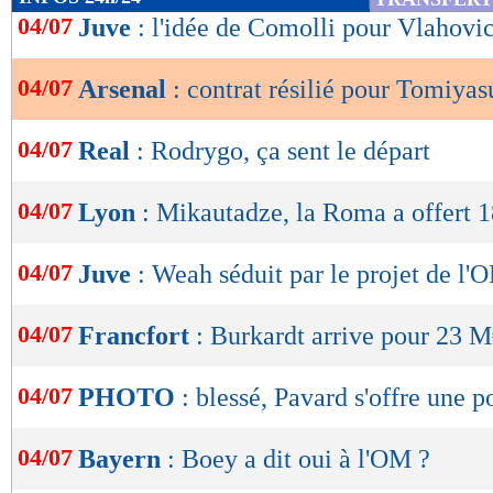
de
04/07
Juve
: l'idée de Comolli pour Vlahovi
lecture
04/07
Arsenal
: contrat résilié pour Tomiyasu
OK
04/07
Real
: Rodrygo, ça sent le départ
04/07
Lyon
: Mikautadze, la Roma a offert 
04/07
Juve
: Weah séduit par le projet de l'
04/07
Francfort
: Burkardt arrive pour 23 
04/07
PHOTO
: blessé, Pavard s'offre une 
04/07
Bayern
: Boey a dit oui à l'OM ?