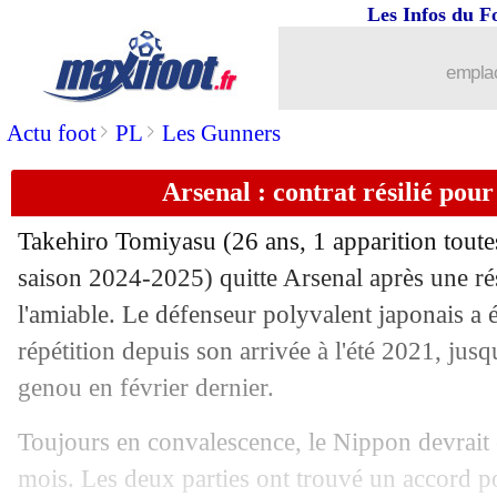
Les Infos du F
04/07
Roma
: Shomurodov vers Basaksehir
emplac
04/07
Leverkusen
: Adli se pose des questio
>
>
Actu foot
PL
Les Gunners
04/07
Inter
: Dumfries, le Barça calme le jeu
Arsenal : contrat résilié pour
04/07
Lens
: Risser jusqu'en 2030 (officiel)
Takehiro
Tomiyasu
(26 ans, 1 apparition toute
04/07
Francfort
: Burkardt signe pour 23 M€
saison 2024-2025) quitte Arsenal après une rés
l'amiable. Le défenseur polyvalent japonais a é
04/07
Sporting
: Gyökeres a recalé les Saou
répétition depuis son arrivée à l'été 2021, jus
genou en février dernier.
04/07
Man Utd
: cinq joueurs ont demandé à
Toujours en convalescence, le Nippon devrait 
04/07
Côme
: une pépite néerlandaise pour 1
mois. Les deux parties ont trouvé un accord po