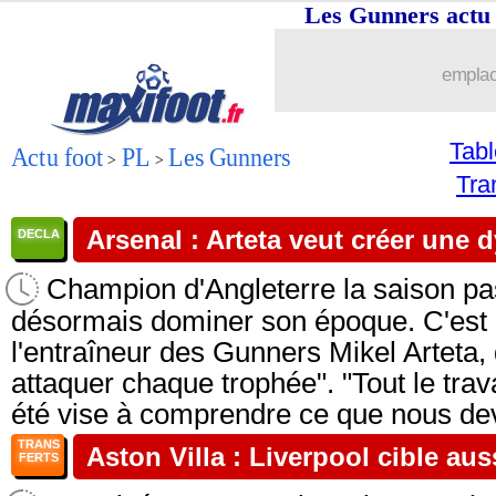
Les Gunners actu
emplac
Tab
Actu foot
PL
Les Gunners
>
>
Tra
Arsenal : Arteta veut créer une 
DECLA
Champion d'Angleterre la saison pa
désormais dominer son époque. C'est l
l'entraîneur des Gunners Mikel Arteta, 
attaquer chaque trophée". "Tout le trava
été vise à comprendre ce que nous dev
TRANS
Aston Villa : Liverpool cible au
FERTS