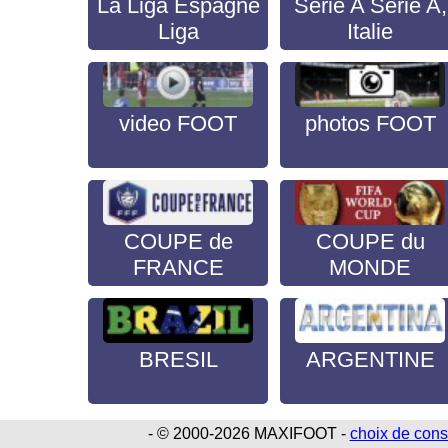
La Liga Espagne
Serie A Serie A,
Liga
Italie
video FOOT
photos FOOT
COUPE de
COUPE du
FRANCE
MONDE
BRESIL
ARGENTINE
- © 2000-2026 MAXIFOOT -
choix de con