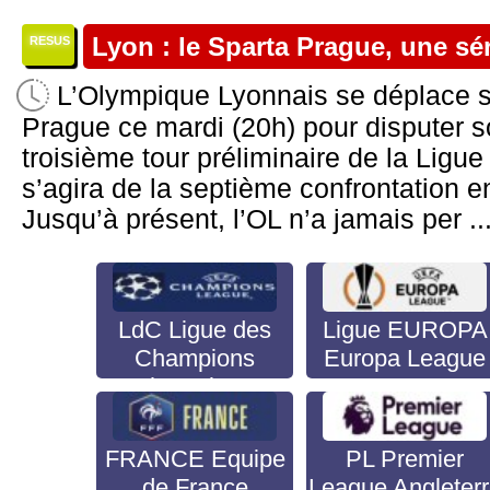
Lyon : le Sparta Prague, une sé
RESUS
L’Olympique Lyonnais se déplace s
Prague ce mardi (20h) pour disputer s
troisième tour préliminaire de la Ligu
s’agira de la septième confrontation e
Jusqu’à présent, l’OL n’a jamais per ..
LdC Ligue des
Ligue EUROPA
Champions
Europa League
Champion's
League
FRANCE Equipe
PL Premier
de France
League Angleter