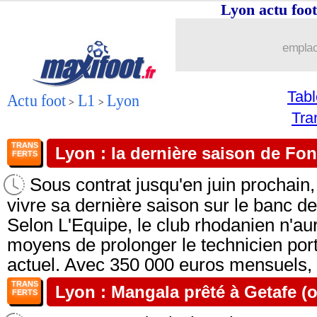
Lyon actu fo
emplac
Tab
Actu foot
L1
Lyon
>
>
Tra
TRANS
Lyon : la dernière saison de Fo
FERTS
Sous contrat jusqu'en juin prochain
vivre sa dernière saison sur le banc d
Selon L'Equipe, le club rhodanien n'aur
moyens de prolonger le technicien por
actuel. Avec 350 000 euros mensuels, F
TRANS
Lyon : Mangala prêté à Getafe (of
FERTS