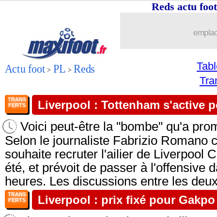
Reds actu fo
emplac
Tab
Actu foot
PL
Reds
>
>
Tra
TRANS
Liverpool : Tottenham s'active 
FERTS
Voici peut-être la "bombe" qu'a pro
Selon le journaliste Fabrizio Romano 
souhaite recruter l'ailier de Liverpool
été, et prévoit de passer à l'offensive
heures. Les discussions entre les deux 
TRANS
Liverpool : prix fixé pour Gakpo
FERTS