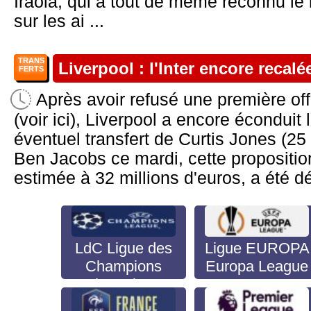
Iraola, qui a tout de même reconnu le
sur les ai ...
TRANS
Liverpool : l'Inter encore recal
FERTS
Après avoir refusé une première off
(voir ici), Liverpool a encore éconduit 
éventuel transfert de Curtis Jones (25 
Ben Jacobs ce mardi, cette propositio
estimée à 32 millions d'euros, a été dé
LdC Ligue des
Ligue EUROPA
Champions
Europa League
Champion's
League