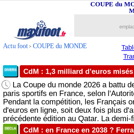
COUPE du MOND
M
emplac
Actu foot
COUPE du MONDE
Tab
>
Tra
CdM : 1,3 milliard d'euros misé
DIVERS
La Coupe du monde 2026 a battu de
paris sportifs en France, selon l'Autori
Pendant la compétition, les Français on
d'euros en ligne, soit deux fois plus d'
précédente édition au Qatar. La demi-f
CdM : en France en 2038 ? Ferra
DECLA