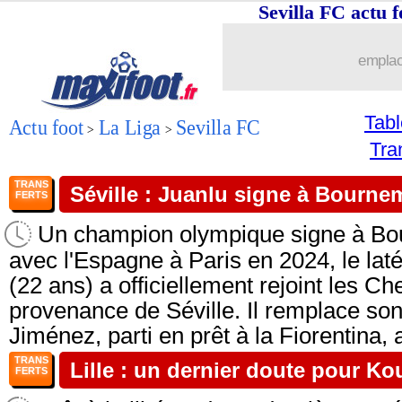
Sevilla FC actu
emplac
Tab
Actu foot
La Liga
Sevilla FC
>
>
Tra
TRANS
Séville : Juanlu signe à Bournem
FERTS
Un champion olympique signe à Bou
avec l'Espagne à Paris en 2024, le lat
(22 ans) a officiellement rejoint les Ch
provenance de Séville. Il remplace so
Jiménez, parti en prêt à la Fiorentina, a
TRANS
Lille : un dernier doute pour Ko
FERTS