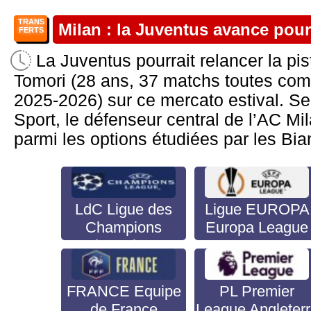
TRANS
Milan : la Juventus avance pou
FERTS
La Juventus pourrait relancer la pi
Tomori (28 ans, 37 matchs toutes comp
2025-2026) sur ce mercato estival. Se
Sport, le défenseur central de l’AC Mi
parmi les options étudiées par les Bian
LdC Ligue des
Ligue EUROPA
Champions
Europa League
Champion's
League
FRANCE Equipe
PL Premier
de France
League Angleter