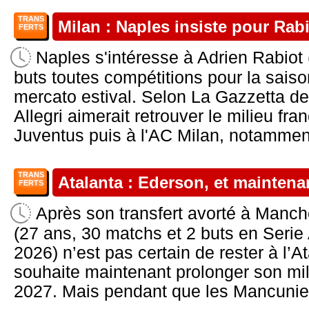
TRANS
Milan : Naples insiste pour Rab
FERTS
Naples s'intéresse à Adrien Rabiot
buts toutes compétitions pour la sais
mercato estival. Selon La Gazzetta de
Allegri aimerait retrouver le milieu fra
Juventus puis à l'AC Milan, notamment
TRANS
Atalanta : Ederson, et maintena
FERTS
Après son transfert avorté à Manch
(27 ans, 30 matchs et 2 buts en Serie
2026) n’est pas certain de rester à l
souhaite maintenant prolonger son mil
2027. Mais pendant que les Mancunien