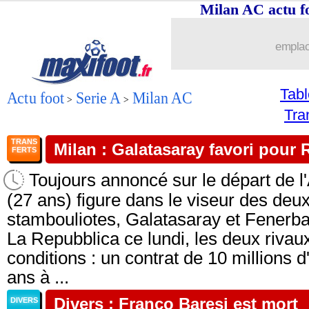
Milan AC actu 
emplac
Tab
Actu foot
Serie A
Milan AC
>
>
Tra
TRANS
Milan : Galatasaray favori pour 
FERTS
Toujours annoncé sur le départ de l
(27 ans) figure dans le viseur des de
stambouliotes, Galatasaray et Fenerba
La Repubblica ce lundi, les deux riva
conditions : un contrat de 10 millions 
ans à ...
Divers : Franco Baresi est mort
DIVERS