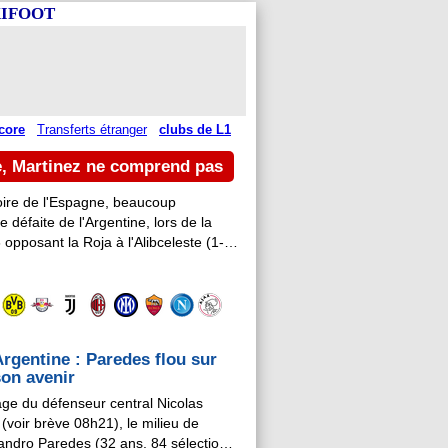
AXIFOOT
core
Transferts étranger
clubs de L1
ne, Martinez ne comprend pas
toire de l'Espagne, beaucoup
 défaite de l'Argentine, lors de la
pposant la Roja à l'Alibceleste (1-0,
in Lisandro Martinez (28 ans, 35
Argentine : Paredes flou sur
son avenir
age du défenseur central Nicolas
(voir brève 08h21), le milieu de
eandro Paredes (32 ans, 84 sélections