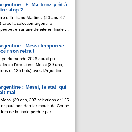
rgentine : E. Martinez prêt à
"Allez les gars ! De la personnalité,
ire stop ?
e la p ...
oire d'Emiliano Martinez (33 ans, 67
) avec la sélection argentine
 peut-être sur une défaite en finale de
monde. Quelques jours après
ce à l'Espagne (0-1 ap), le gardien
Argentine : Messi temporise
lla a laissé entendre qu'il envisageait
our son retrait
 sa retraite internation ...
upe du monde 2026 aurait pu
 fin de l'ère Lionel Messi (39 ans,
ions et 125 buts) avec l'Argentine.
 sera pas le cas, à en croire le
al TyC Sports, qui annonce que le
rgentine : Messi, la stat' qui
de l'Albiceleste n'a pas prévu de
ait mal
 retraite internationale avec effet ...
 Messi (39 ans, 207 sélections et 125
il disputé son dernier match de Coupe
lors de la finale perdue par
e contre l'Espagne (0-1 ap) ?
ent. Et celui-ci ne restera pas dans
res puisque, comme tous ses