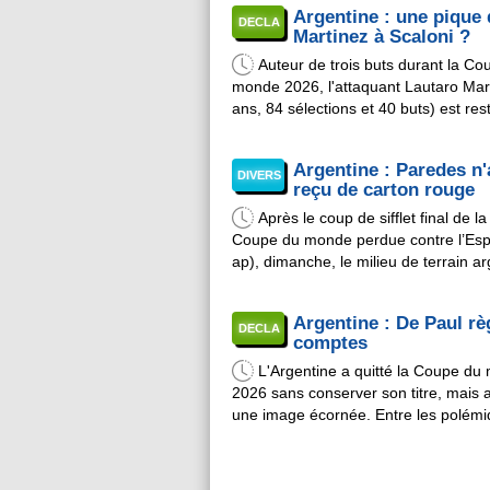
Argentine : une pique 
pas sur leur sélectionneur Lionel Sca
DECLA
Martinez à Scaloni ?
en faire de même. ...
Auteur de trois buts durant la Co
monde 2026, l'attaquant Lautaro Mar
ans, 84 sélections et 40 buts) est rest
banc lors de la finale perdue par l'Ar
contre l'Espagne (0-1 ap), dimanche.
Argentine : Paredes n'
Instagram, l'avant-centre a semble-t-i
DIVERS
reçu de carton rouge
son sélectionneur Lionel Scaloni. ...
Après le coup de sifflet final de la
Coupe du monde perdue contre l’Es
ap), dimanche, le milieu de terrain ar
Leandro Paredes (32 ans, 84 sélectio
buts) a été filmé en train d’agresser 
Argentine : De Paul rè
et Gavi sur la pelouse. Cependant,
DECLA
comptes
contrairement à ce qui ...
L'Argentine a quitté la Coupe d
2026 sans conserver son titre, mais 
une image écornée. Entre les polémi
au comportement de certains joueurs
terrain et les nombreuses théories
complotistes, la sélection de Lionel S