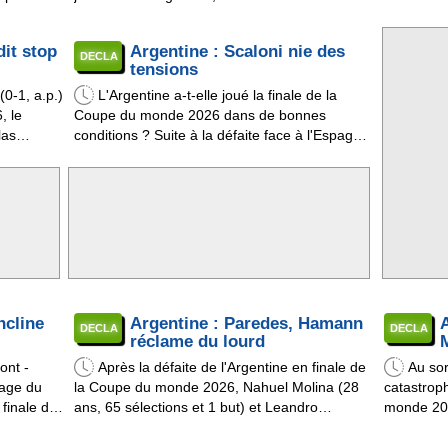
Leandro Paredes, ont été impliqués dans des
et 5 buts) 
xcusé
échauffourées en agressant leurs homologues
internatio
it stop
Argentine : Scaloni nie des
e passé si
espagnols. Pour la RTVE, le sélectionneur de
(0-1, a.p
DECLA
tensions
e ...
la Roja Luis de la Fuente a épinglé le ...
2026 ? En
(0-1, a.p.)
L'Argentine a-t-elle joué la finale de la
, le
Coupe du monde 2026 dans de bonnes
las
conditions ? Suite à la défaite face à l'Espagne
8 buts) a
(0-1, a.p.), une vidéo a fait le tour des réseaux
ionale. Le
sociaux. Sur celle-ci, on voit Lionel Messi
ce choix
intimer à ses coéquipiers de "tout oublier" et de
 ...
"simplement jou ...
ncline
Argentine : Paredes, Hamann
A
DECLA
DECLA
réclame du lourd
ont -
Après la défaite de l'Argentine en finale de
Au sor
rage du
la Coupe du monde 2026, Nahuel Molina (28
catastroph
 finale de
ans, 65 sélections et 1 but) et Leandro
monde 202
e à
Paredes (32 ans, 84 sélections et 5 buts) ont
a.p.), Lio
comptez
dégoupillé. Le premier a asséné un coup de
125 buts) 