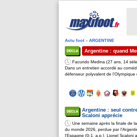
Actu foot
ARGENTINE
>
Argentine : quand Me
DECLA
Facundo Medina (27 ans, 14 séle
Dans un entretien accordé au comédi
défenseur polyvalent de l’Olympique d
sa mère après la défaite de l’Argenti
finale de la ...
Argentine : seul contr
DECLA
Scaloni apprécie
Une semaine après la finale de l
du monde 2026, perdue par l'Argenti
l'Espagne (0-1, a.p.), Lionel Scaloni a