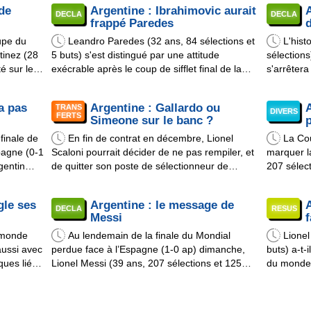
de
Argentine : Ibrahimovic aurait
A
loni pour
poing à Rodri lorsque ce dernier a couru sur la
la pause. 
DECLA
DECLA
frappé Paredes
d
pelouse pour célébrer, tandis que le ...
les gars, d
upe du
Leandro Paredes (32 ans, 84 sélections et
L'hist
tinez (28
5 buts) s'est distingué par une attitude
sélections
é sur le
exécrable après le coup de sifflet final de la
s'arrêtera
gentine
Coupe du monde 2026 dimanche, perdue par
Coupe du 
 Sur
l'Argentine contre l'Espagne (0-1 ap). Le milieu
l'échec fa
a pas
Argentine : Gallardo ou
TRANS
l piqué
de l'Albiceleste a agressé Eric Garcia et Gavi,
d'Aston Vi
DIVERS
FERTS
Simeone sur le banc ?
p
sans que cela ne suscite une rév ...
de prendre
 finale de
En fin de contrat en décembre, Lionel
La Co
pagne (0-1
Scaloni pourrait décider de ne pas rempiler, et
marquer la
gentin
de quitter son poste de sélectionneur de
207 sélect
ns et 5
l'Argentine. En cas de départ, deux pistes sont
Mais ce ne
Eric Garcia
évoquées à ce jour, selon le journaliste Nicolo
média loc
gle ses
Argentine : le message de
A
Schira. La plus crédible conduit à Marcelo
capitaine 
DECLA
RESUS
Messi
f
Gallardo, qui a quitté River Plate ...
prendre sa
u monde
Au lendemain de la finale du Mondial
Lionel
aussi avec
perdue face à l’Espagne (1-0 ap) dimanche,
buts) a-t-
ques liées
Lionel Messi (39 ans, 207 sélections et 125
du monde 
 sur le
buts) a publié un message sur Instagram. Le
l'Argentin
milieu offensif de l’Argentine a partagé sa
Probablem
caloni a
déception et sa reconnaissance envers le
les mémoi