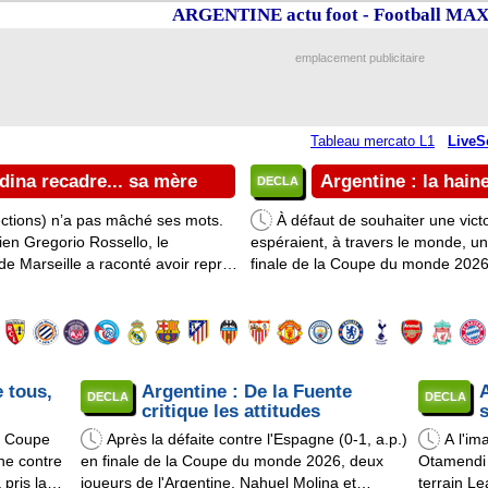
ARGENTINE actu foot - Football M
emplacement publicitaire
Tableau mercato L1
LiveS
dina recadre... sa mère
Argentine : la hai
DECLA
ctions) n’a pas mâché ses mots.
À défaut de souhaiter une vic
en Gregorio Rossello, le
espéraient, à travers le monde, une
e Marseille a raconté avoir repris
finale de la Coupe du monde 2026 o
ne contre l’Espagne (0-1 ap) en
a.p.). Le défenseur central argent
sélections et 2 buts) a soi-disa ...
e tous,
Argentine : De la Fuente
DECLA
DECLA
critique les attitudes
a Coupe
Après la défaite contre l'Espagne (0-1, a.p.)
A l'im
ne contre
en finale de la Coupe du monde 2026, deux
Otamendi 
 pris la
joueurs de l'Argentine, Nahuel Molina et
terrain L