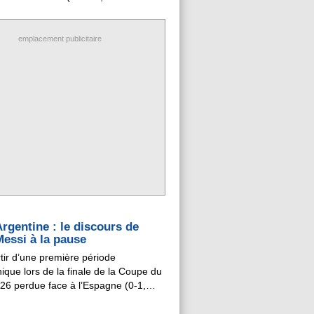
va-t-il prendre sa retraite
nale après la défaite face à l'Espagne
.) en finale de la Coupe du monde
emplacement publicitaire
 marge du match face à O'Higgins ...
rgentine : le discours de
Messi à la pause
tir d’une première période
ique lors de la finale de la Coupe du
6 perdue face à l’Espagne (0-1,
nel Messi (39 ans, 207 sélections et
a tenté de réveiller ses partenaires à