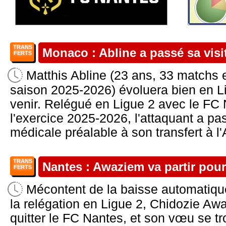
TRANS
Monaco : Abline a passé sa visi
FERTS
Matthis Abline (23 ans, 33 matchs e
saison 2025-2026) évoluera bien en Li
venir. Relégué en Ligue 2 avec le FC 
l'exercice 2025-2026, l'attaquant a pa
médicale préalable à son transfert à l
TRANS
Nantes : Awaziem va partir pou
FERTS
Mécontent de la baisse automatique
la relégation en Ligue 2, Chidozie Aw
quitter le FC Nantes, et son vœu se tro