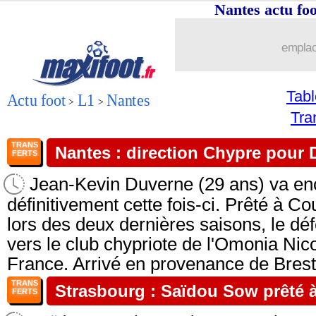
Nantes actu f
emplac
Tab
Actu foot
L1
Nantes
>
>
Tra
TRANS
Nantes : direction Chypre pour
FERTS
Jean-Kevin Duverne (29 ans) va enc
définitivement cette fois-ci. Prêté à Co
lors des deux dernières saisons, le déf
vers le club chypriote de l'Omonia Nic
France. Arrivé en provenance de Brest e
TRANS
Strasbourg : Saïdou Sow prêté à 
FERTS