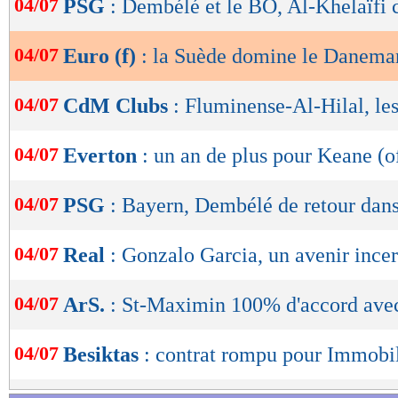
04/07
PSG
: Dembélé et le BO, Al-Khelaïfi 
de
lecture
04/07
Euro (f)
: la Suède domine le Danema
OK
04/07
CdM Clubs
: Fluminense-Al-Hilal, l
04/07
Everton
: un an de plus pour Keane (of
04/07
PSG
: Bayern, Dembélé de retour dans
04/07
Real
: Gonzalo Garcia, un avenir incer
04/07
ArS.
: St-Maximin 100% d'accord av
04/07
Besiktas
: contrat rompu pour Immobil