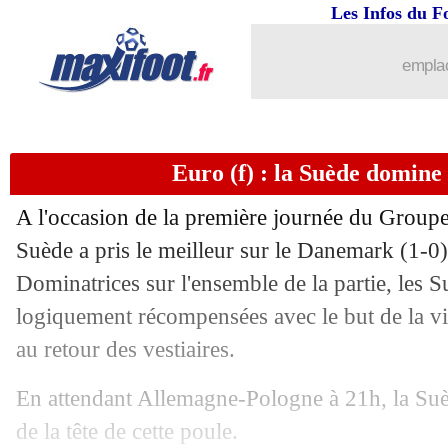
04/07
Fenerbahçe
: dopage, la polémique 
Les Infos du F
04/07
PSG
: Al-Khelaïfi fier de ses guerriers
emplac
04/07
CdM Clubs
: Fluminense 2-1 Al-Hilal 
Euro (f) : la Suède domin
04/07
Euro (f)
: l'Allemagne assure
A l'occasion de la première journée du Groupe
04/07
Man Utd
: Sancho, la Juve prête à pa
Suède a pris le meilleur sur le Danemark (1-0
Dominatrices sur l'ensemble de la partie, les S
04/07
Atalanta
: Newcastle en pince pour Sc
logiquement récompensées avec le but de la vi
04/07
Ajax
: une porte de sortie en PL pour 
au retour des vestiaires.
En attendant Allemagne-Pologne à 21h, la Su
04/07
Chelsea
: Diogo Jota, Neto pourrait ne
de la tête de cette poule.