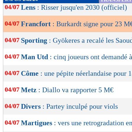
de
04/07
Lens
: Risser jusqu'en 2030 (officiel)
lecture
04/07
Francfort
: Burkardt signe pour 23 M€
OK
04/07
Sporting
: Gyökeres a recalé les Saou
04/07
Man Utd
: cinq joueurs ont demandé à
04/07
Côme
: une pépite néerlandaise pour 1
04/07
Metz
: Diallo va rapporter 5 M€
04/07
Divers
: Partey inculpé pour viols
04/07
Martigues
: vers une retrogradation e