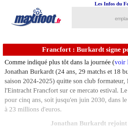
Les Infos du F
04/07
CdM Clubs
: Fluminense-Al-Hilal, l
emplac
04/07
Everton
: un an de plus pour Keane (of
04/07
PSG
: Bayern, Dembélé de retour dans
Francfort : Burkardt signe p
04/07
Real
: Gonzalo Garcia, un avenir incer
Comme indiqué plus tôt dans la journée (
voir
04/07
ArS.
: St-Maximin 100% d'accord av
Jonathan
Burkardt
(24 ans, 29 matchs et 18 bu
saison 2024-2025) quitte son club formateur,
04/07
Besiktas
: contrat rompu pour Immobil
l'Eintracht Francfort sur ce mercato estival. L
pour cinq ans, soit jusqu'en juin 2030, dans le
04/07
UEFA
: Chelsea et le Barça aussi sanc
à 23 millions d'euros.
04/07
Lyon
: l'UEFA annonce l'accord de rè
Jonathan Burkardt rejoint