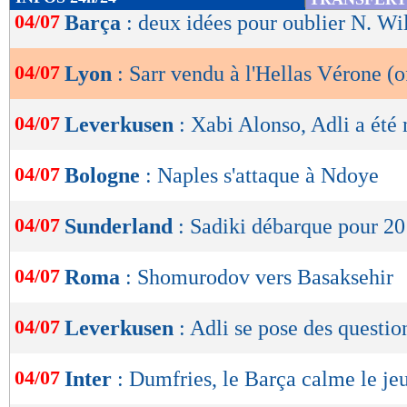
de
04/07
Barça
: deux idées pour oublier N. Wi
lecture
04/07
Lyon
: Sarr vendu à l'Hellas Vérone (of
OK
04/07
Leverkusen
: Xabi Alonso, Adli a été
04/07
Bologne
: Naples s'attaque à Ndoye
04/07
Sunderland
: Sadiki débarque pour 20
04/07
Roma
: Shomurodov vers Basaksehir
04/07
Leverkusen
: Adli se pose des questio
04/07
Inter
: Dumfries, le Barça calme le jeu