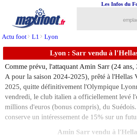
Les Infos du F
04/07
Lorient
: c'est fait pour Cadiou (offici
emplac
04/07
VIDEO
: D. Jota, les larmes de Cance
>
>
Actu foot
L1
Lyon
04/07
PSG
: Barcola veut faire taire Goretzk
Lyon : Sarr vendu à l'Hellas
04/07
OM
: Angel Gomes a bien signé (offic
Comme prévu, l'attaquant Amin
Sarr
(24 ans, 
04/07
Man City
: Burnley va s'offrir Walker 
A pour la saison 2024-2025), prêté à l'Hellas 
2025, quitte définitivement l'Olympique Lyonn
04/07
Flamengo
: Gerson part au Zénith (off
vendredi, le club italien a officiellement levé l
millions d'euros (bonus compris), du Suédois. 
04/07
PSG
: Dembélé et le BO, Al-Khelaïfi 
conserve un intéressement de 15% sur un futur
04/07
Euro (f)
: la Suède domine le Danema
Amin Sarr vendu à l'Hell