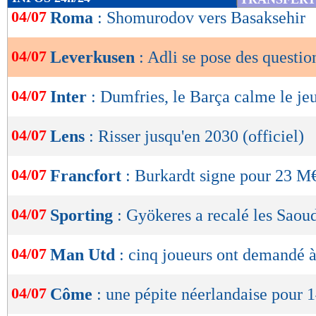
de
04/07
Roma
: Shomurodov vers Basaksehir
lecture
04/07
Leverkusen
: Adli se pose des questio
OK
04/07
Inter
: Dumfries, le Barça calme le jeu
04/07
Lens
: Risser jusqu'en 2030 (officiel)
04/07
Francfort
: Burkardt signe pour 23 M€
04/07
Sporting
: Gyökeres a recalé les Saou
04/07
Man Utd
: cinq joueurs ont demandé à
04/07
Côme
: une pépite néerlandaise pour 1