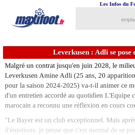
Les Infos du F
04/07
Flamengo
: Gerson part au Zénith (off
emplac
04/07
PSG
: Dembélé et le BO, Al-Khelaïfi 
04/07
Euro (f)
: la Suède domine le Danema
Leverkusen : Adli se pose 
04/07
CdM Clubs
: Fluminense-Al-Hilal, l
Malgré un contrat jusqu'en juin 2028, le milie
04/07
Everton
: un an de plus pour Keane (of
Leverkusen Amine
Adli
(25 ans, 20 apparition
pour la saison 2024-2025) va-t-il animer ce me
04/07
PSG
: Bayern, Dembélé de retour dans
d'un entretien accordé au quotidien L'Equipe ce
marocain a reconnu une réflexion en cours co
04/07
Real
: Gonzalo Garcia, un avenir incer
"Le Bayer est un club exceptionnel. Mais après
04/07
ArS.
: St-Maximin 100% d'accord av
d'émotions, je pense que c'est normal de se po