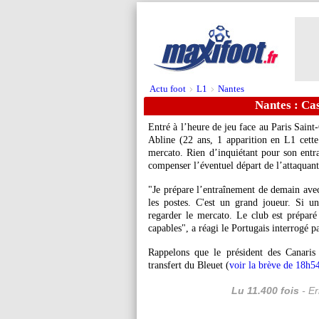
Actu foot
L1
Nantes
>
>
Nantes : Cas
Entré à l’heure de jeu face au Paris Sain
Abline
(22 ans, 1 apparition en L1 cette 
mercato. Rien d’inquiétant pour son entra
compenser l’éventuel départ de l’attaquant
"Je prépare l’entraînement de demain avec 
les postes. C'est un grand joueur. Si 
regarder le mercato. Le club est préparé
capables", a réagi le Portugais interrogé 
Rappelons que le président des Canaris
transfert du Bleuet (
voir la brève de 18h5
Lu 11.400 fois
- Er