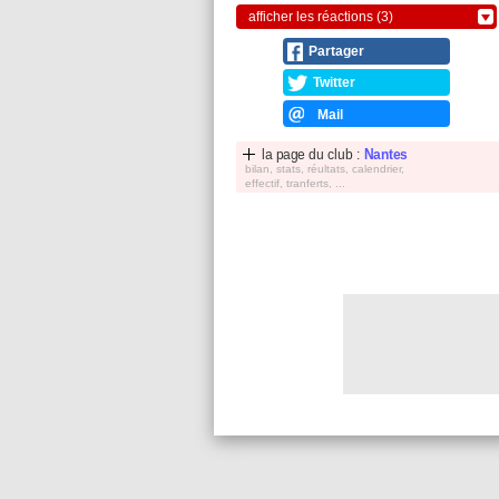
afficher les réactions (3)
Partager
Twitter
Mail
la page du club :
Nantes
bilan, stats, réultats, calendrier,
effectif, tranferts, ...