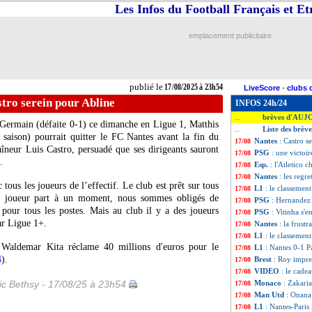
Les Infos du Football Français et E
emplacement publicitaire
publié le
17/08/2025 à 23h54
LiveScore
-
clubs 
tro serein pour Abline
INFOS 24h/24
brèves d'AUJ
...
t-Germain (défaite 0-1) ce dimanche en Ligue 1,
Matthis
Liste des brèv
...
saison) pourrait quitter le FC Nantes avant la fin du
Nantes
: Castro s
17/08
îneur Luis Castro, persuadé que ses dirigeants sauront
PSG
: une victoi
17/08
.
Esp.
: l'Atletico c
17/08
Nantes
: les regr
17/08
tous les joueurs de l’effectif. Le club est prêt sur tous
L1
: le classemen
17/08
un joueur part à un moment, nous sommes obligés de
PSG
: Hernandez 
17/08
 pour tous les postes. Mais au club il y a des joueurs
PSG
: Vitinha s'e
17/08
par Ligue 1+.
Nantes
: la frust
17/08
L1
: le classemen
17/08
 Waldemar Kita réclame 40 millions d'euros pour le
L1
: Nantes 0-1 Pa
17/08
4
).
Brest
: Roy impre
17/08
VIDEO
: le cade
17/08
ic Bethsy - 17/08/25 à 23h54
Monaco
: Zakaria
17/08
Man Utd
: Onana
17/08
L1
: Nantes-Paris
17/08