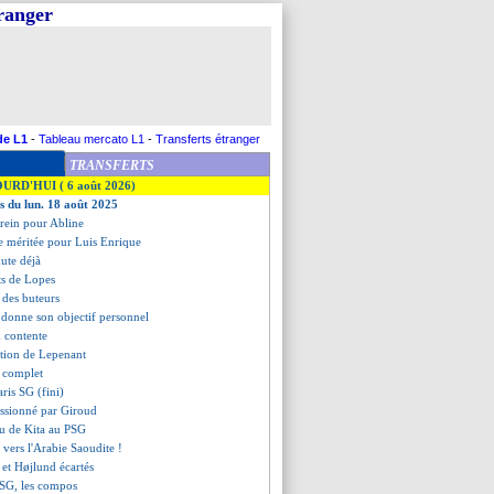
tranger
de L1
-
Tableau mercato L1
-
Transferts étranger
TRANSFERTS
OURD'HUI ( 6 août 2026)
es du lun. 18 août 2025
erein pour Abline
re méritée pour Luis Enrique
hute déjà
ets de Lopes
t des buteurs
donne son objectif personnel
n contente
ration de Lepenant
t complet
ris SG (fini)
ssionné par Giroud
au de Kita au PSG
 vers l'Arabie Saoudite !
 et Højlund écartés
 SG, les compos