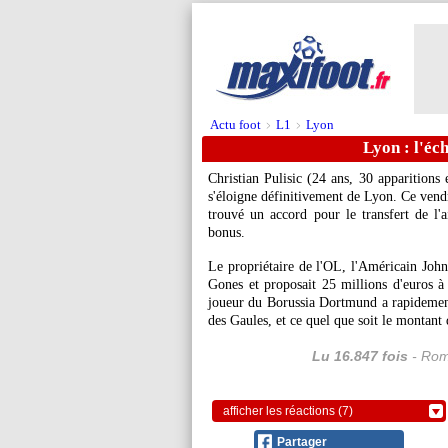
Actu foot
L1
Lyon
>
>
Lyon : l'éc
Christian
Pulisic
(24 ans, 30 apparitions 
s'éloigne définitivement de Lyon. Ce vend
trouvé un accord pour le transfert de l'a
bonus.
Le propriétaire de l'OL, l'Américain John 
Gones et proposait 25 millions d'euros à
joueur du Borussia Dortmund a rapidement f
des Gaules, et ce quel que soit le montant 
Lu 16.847 fois
- Rom
afficher les réactions (7)
Partager