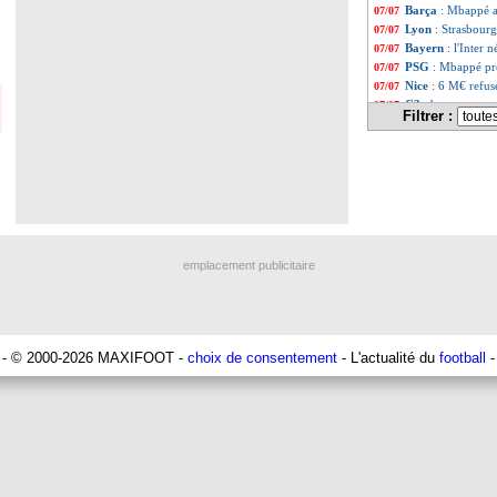
Barça
: Mbappé a
07/07
Lyon
: Strasbourg
07/07
Bayern
: l'Inter
07/07
PSG
: Mbappé pré
07/07
Nice
: 6 M€ refus
07/07
C3
: bonne nouve
07/07
Filtrer :
Arsenal
: Saliba 
07/07
PSV
: Koeman co
07/07
PSG
: Mbappé de 
07/07
Juve
: Giuntoli n
07/07
Aston Villa
: Lil
07/07
Real
: Güler veut
07/07
PSG
: Barcola, u
07/07
PSG
: Ugarte déb
07/07
emplacement publicitaire
Barça
: un ultim
07/07
OM
: 4 matchs 
07/07
PSV
: Pepi signe
07/07
PSG
: ultimatum 
07/07
Chelsea
: Bright
07/07
- © 2000-2026 MAXIFOOT -
choix de consentement
- L'actualité du
football
-
VIDEO
: l'accue
07/07
PSG
: Lamari aur
07/07
Leverkusen
: Bak
07/07
Montpellier
: Diz
07/07
Nantes
: F. Kita 
07/07
Bruges
: Lang va
07/07
Atletico
: João Fé
07/07