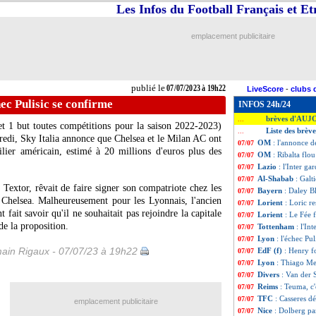
Les Infos du Football Français et E
emplacement publicitaire
publié le
07/07/2023 à 19h22
LiveScore
-
clubs 
hec Pulisic se confirme
INFOS 24h/24
brèves d'AUJ
...
et 1 but toutes compétitions pour la saison 2022-2023)
Liste des brève
...
redi, Sky Italia annonce que Chelsea et le Milan AC ont
OM
: l'annonce d
07/07
ilier américain, estimé à 20 millions d'euros plus des
OM
: Ribalta flo
07/07
Lazio
: l'Inter ga
07/07
Al-Shabab
: Galt
07/07
Textor, rêvait de faire signer son compatriote chez les
Bayern
: Daley B
07/07
 Chelsea. Malheureusement pour les Lyonnais, l'ancien
Lorient
: Loric r
07/07
ait savoir qu'il ne souhaitait pas rejoindre la capitale
Lorient
: Le Fée f
07/07
de la proposition.
Tottenham
: l'In
07/07
Lyon
: l'échec Pu
07/07
ain Rigaux - 07/07/23 à 19h22
EdF (f)
: Henry f
07/07
Lyon
: Thiago Men
07/07
Divers
: Van der S
07/07
Reims
: Teuma, c'
07/07
TFC
: Casseres d
07/07
emplacement publicitaire
Nice
: Dolberg par
07/07