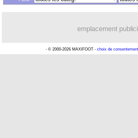
...
Liste des brèves du jeu. 6 juillet 2023
emplacement publici
...
Liste des brèves du mer. 5 juillet 2023
- © 2000-2026 MAXIFOOT -
choix de consentemen