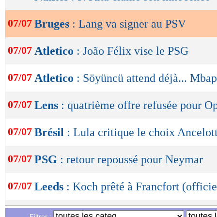
de
lecture
07/07
Bruges
: Lang va signer au PSV
OK
07/07
Atletico
: João Félix vise le PSG
07/07
Atletico
: Söyüncü attend déjà... Mba
07/07
Lens
: quatrième offre refusée pour O
07/07
Brésil
: Lula critique le choix Ancelott
07/07
PSG
: retour repoussé pour Neymar
07/07
Leeds
: Koch prêté à Francfort (officie
07/07
Rangers
: Dessers jusqu’en 2027 (offic
Filtrer :