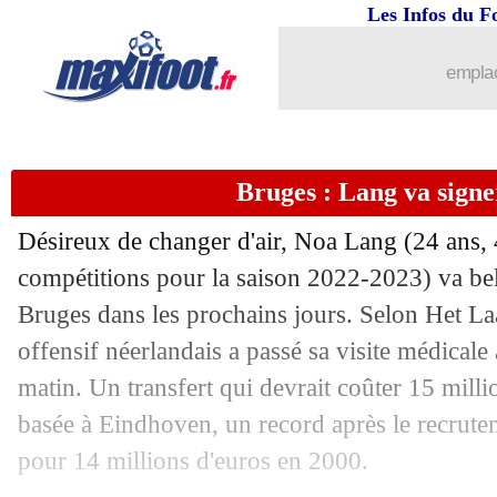
Les Infos du F
07/07
PSG
: Mbappé de retour le 17 ?
emplac
07/07
Juve
: Giuntoli nouveau DS (officiel)
07/07
Aston Villa
: Lille pousse pour Sanson
Bruges : Lang va sign
07/07
Désireux de changer d'air, Noa
Real
: Güler veut devenir une légende
Lang
(24 ans, 
compétitions pour la saison 2022-2023) va bel 
07/07
PSG
: Barcola, une priorité pour Luis
Bruges dans les prochains jours. Selon Het La
offensif néerlandais a passé sa visite médical
07/07
PSG
: Ugarte débarque pour 60 M€ (of
matin. Un transfert qui devrait coûter 15 milli
basée à Eindhoven, un record après le recru
07/07
Barça
: un ultimatum de 24h pour Ro
pour 14 millions d'euros en 2000.
07/07
OM
: 4 matchs amicaux au programm