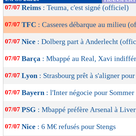
de
07/07
Reims
: Teuma, c'est signé (officiel)
lecture
07/07
TFC
: Casseres débarque au milieu (of
OK
07/07
Nice
: Dolberg part à Anderlecht (offic
07/07
Barça
: Mbappé au Real, Xavi indiffé
07/07
Lyon
: Strasbourg prêt à s'aligner pour
07/07
Bayern
: l'Inter négocie pour Sommer
07/07
PSG
: Mbappé préfère Arsenal à Live
07/07
Nice
: 6 M€ refusés pour Stengs