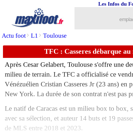
Les Infos du F
emplac
>
>
Actu foot
L1
Toulouse
...
brèves d'AUJOURD'HUI ( 9 août 202
TFC : Casseres débarque au m
...
Liste des brèves du sam. 8 juillet 2023
Après Cesar Gelabert, Toulouse s'offre une de
07/07
OM
: l'annonce de Ribalta pour le me
milieu de terrain. Le TFC a officialisé ce vendr
Vénézuélien Cristian Casseres Jr (23 ans) en 
07/07
OM
: Ribalta flou sur l'avenir de San
New York. La durée de son contrat n'est pas p
07/07
Lazio
: l'Inter garde Acerbi (officiel)
Le natif de Caracas est un milieu box to box, s
avec sa sélection, et auteur 14 buts et 19 pass
07/07
Al-Shabab
: Galtier en Arabie saoudit
de MLS entre 2018 et 2023.