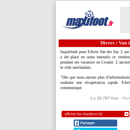
Divers : Van d
Inquiétude pour Edwin Van der Sar. L'anc
a été placé en soins intensifs ce vendre
pendant ses vacances en Croatie. L'ancien 
le club néerlandais.
"Dès que nous aurons plus d'informations, 
souhaite une récupération rapide. Edw
communiqué.
Lu 35.767 fois
- Rom
afficher les réactions (4)
Partager