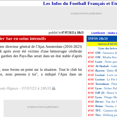
Les Infos du Football Français et E
emplacement publicitaire
publié le
07/07/2023 à 18h33
LiveScore
-
clubs 
er Sar en soins intensifs
INFOS 24h/24
brèves d'AUJ
...
ien directeur général de l'Ajax Amsterdam (2016-2023)
Liste des brève
...
di après avoir été victime d'une hémorragie cérébrale
OM
: l'annonce d
07/07
gardien des Pays-Bas serait dans un état stable d'après
OM
: Ribalta flo
07/07
Lazio
: l'Inter ga
07/07
Al-Shabab
: Galt
07/07
nous ferons un point sur la situation. Tout le club lui
Bayern
: Daley B
07/07
in, nous pensons à toi", a indiqué l'Ajax dans un
Lorient
: Loric r
07/07
Lorient
: Le Fée f
07/07
Tottenham
: l'In
07/07
ain Rigaux - 07/07/23 à 18h33
Lyon
: l'échec Pu
07/07
EdF (f)
: Henry f
07/07
Lyon
: Thiago Men
07/07
Divers
: Van der S
07/07
Reims
: Teuma, c'
07/07
emplacement publicitaire
TFC
: Casseres d
07/07
Nice
: Dolberg par
07/07