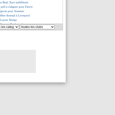
u Real, Xavi indifférent
 prêt à s'aligner pour Faivre
 négocie pour Sommer
fère Arsenal à Liverpool
és pour Stengs
lle pour Toulouse !
a prolongé (officiel)
nseille Simons
retour le 17 ?
ouveau DS (officiel)
le pousse pour Sanson
 devenir une légende
ne priorité pour Luis Enrique
arque pour 60 M€ (officiel)
atum de 24h pour Roque ?
amicaux au programme
 pour 9 M€ (officiel)
à Mbappé, Riolo s'interroge
on ferme pour Caicedo
il fou pour Di Maria !
ait traité NAK de "gros menteur"
ker à l'Atalanta (officiel)
darevic a signé (officiel)
clame son innocence
 signer au PSV
lix vise le PSG