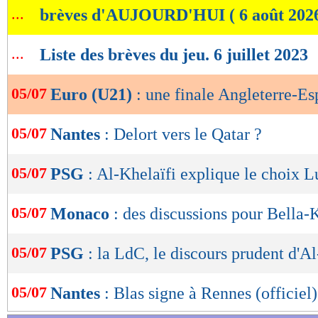
...
brèves d'AUJOURD'HUI ( 6 août 202
de
lecture
...
Liste des brèves du jeu. 6 juillet 2023
OK
05/07
Euro (U21)
: une finale Angleterre-E
05/07
Nantes
: Delort vers le Qatar ?
05/07
PSG
: Al-Khelaïfi explique le choix L
05/07
Monaco
: des discussions pour Bella
05/07
PSG
: la LdC, le discours prudent d'A
05/07
Nantes
: Blas signe à Rennes (officiel)