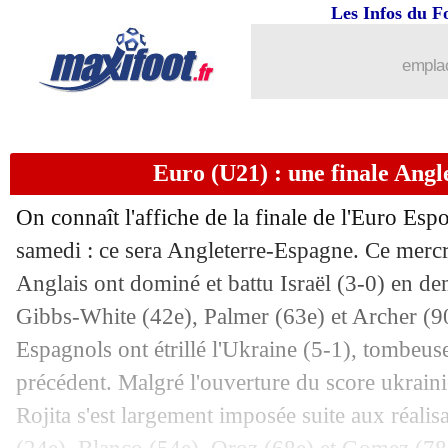
Les Infos du F
emplac
Euro (U21) : une finale Ang
On connaît l'affiche de la finale de l'Euro Esp
samedi : ce sera Angleterre-Espagne. Ce mercre
Anglais ont dominé et battu Israël (3-0) en de
Gibbs-White (42e), Palmer (63e) et Archer (90
Espagnols ont étrillé l'Ukraine (5-1), tombeus
précédent. Malgré l'ouverture du score ukrain
Rojita s'est largement imposée suite aux réalis