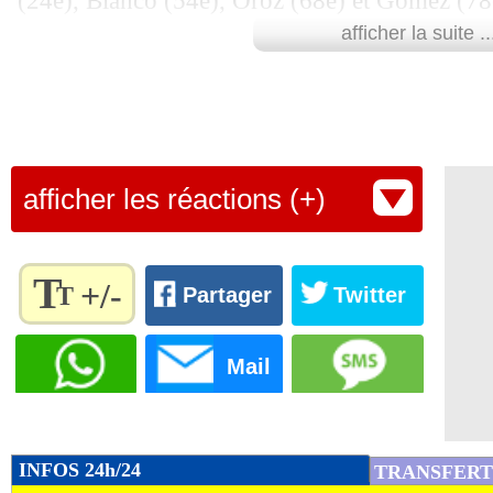
(24e), Blanco (54e), Oroz (68e) et Gomez (78
afficher la suite ..
Lu 15.222 fois
- Romain Rigaux -
afficher les réactions (+)
T
+/-
T
Partager
Twitter
Règlez la
taille du
Mail
texte
pour
l'adapter
à vos
INFOS 24h/24
TRANSFERT
préférences