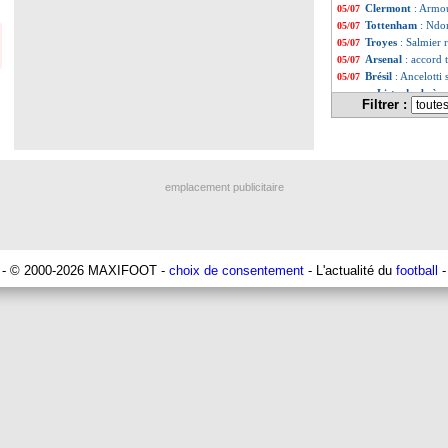
Clermont
: Armou
05/07
Tottenham
: Ndo
05/07
Troyes
: Salmier 
05/07
Arsenal
: accord 
05/07
Brésil
: Ancelotti
05/07
Liste des brève
...
Filtrer :
Liste des brève
...
emplacement publicitaire
- © 2000-2026 MAXIFOOT -
choix de consentement
- L'actualité du
football
-