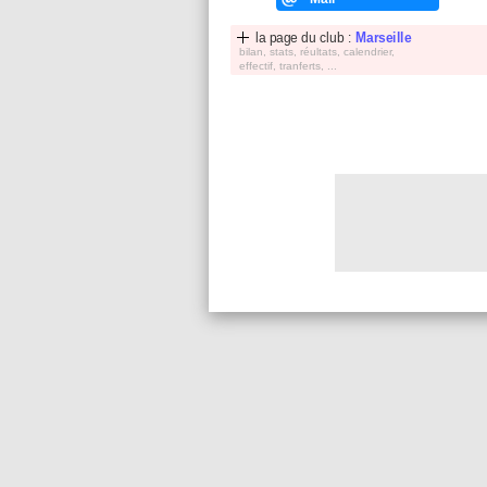
la page du club :
Marseille
bilan, stats, réultats, calendrier,
effectif, tranferts, ...