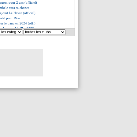
gom pour 2 ans (officiel)
mbele aura sa chance
rejoint Le Havre (officiel)
total pour Rice
 sur le banc en 2024 (off.)
s du mar. 4 juillet 2023
s du lun. 3 juillet 2023