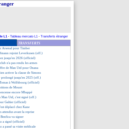
tranger
ue remplace Galtier (officiel)
art confirmé pour Güler (off.)
an B pour le gardien
heureux de retrouver Marcelino
ît aussi à Monaco et Nice
viendra pas
t F. Navarro recruté (off.)
de L1
-
Tableau mercato L1
-
Transferts étranger
velle pour Rico
TRANSFERTS
 fonce sur Mané
ec Arsenal pour Timber
fmann rejoint Leverkusen (off.)
iez jusqu'en 2026 (officiel)
 club n'a pas rendu les armes
offre de Man Utd pour Onana
bien activer la clause de Simons
r prolongé jusqu'en 2025 (off.)
Tomas à Wolfsbourg (officiel)
mbitions de Mount
 encense encore Mbappé
 Man Utd, c'est signé (off.)
ur Galtier (officiel)
s'est déplacé chez Kane
ts attendus avant la reprise
 Benfica va signer
z a signé (officiel)
ez a passé sa visite médicale