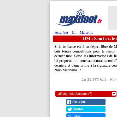
Actu foot
L1
Marseille
>
>
OM : Sanchez, le 
Si la tendance est à un départ libre de 
buts toutes compétitions pour la saison
dernier mot. Selon les informations de RM
lui proposant un nouveau contrat assorti d'
dernière et d'une prime à la signature co
Niño Maravilla" ?
Lu 18.675 fois
- Rom
afficher les réactions (7)
Partager
Twitter
Mail