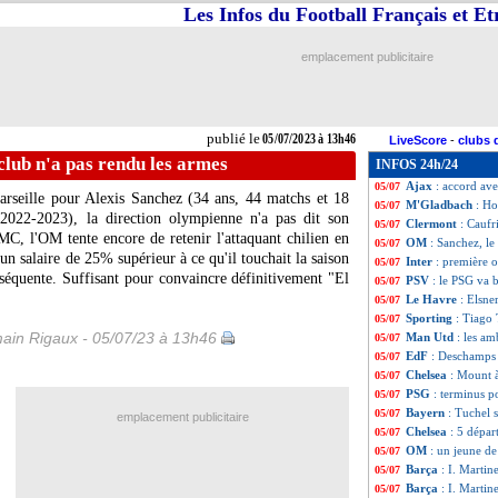
Les Infos du Football Français et E
PSG
: Luis Enriq
05/07
Fenerbahçe
: dép
05/07
Man Utd
: un pl
05/07
emplacement publicitaire
OM
: Kondogbia 
05/07
Lyon
: Faivre pla
05/07
Lyon
: Skhiri ne 
05/07
Porto
: l'attaquan
05/07
publié le
05/07/2023 à 13h46
LiveScore
-
clubs 
PSG
: bonne nou
05/07
club n'a pas rendu les armes
INFOS 24h/24
Bayern
: Al-Ahli
05/07
Ajax
: accord av
05/07
Marseille pour Alexis
Sanchez
(34 ans, 44 matchs et 18
M'Gladbach
: Ho
05/07
 2022-2023), la direction olympienne n'a pas dit son
Clermont
: Caufr
05/07
C, l'OM tente encore de retenir l'attaquant chilien en
OM
: Sanchez, le
05/07
un salaire de 25% supérieur à ce qu'il touchait la saison
Inter
: première 
05/07
nséquente. Suffisant pour convaincre définitivement "El
PSV
: le PSG va 
05/07
Le Havre
: Elsne
05/07
Sporting
: Tiago 
05/07
ain Rigaux - 05/07/23 à 13h46
Man Utd
: les a
05/07
EdF
: Deschamps
05/07
Chelsea
: Mount à
05/07
PSG
: terminus po
05/07
Bayern
: Tuchel 
05/07
emplacement publicitaire
Chelsea
: 5 dépar
05/07
OM
: un jeune de
05/07
Barça
: I. Martine
05/07
Barça
: I. Martin
05/07