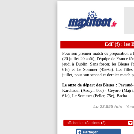
EdF (f) : les 
Pour son premier match de préparation à 
(20 juillet-20 août), l'équipe de France fé
jeudi à Dublin. Sans forcer, les Bleues l
61e) et Le Sommer (45e+3). Les filles 
juillet, pour son second et dernier match 
Le onze de départ des Bleues :
Peyraud-M
Karchaoui (Asseyi, 86e) - Geyoro (Majri,
61e), Le Sommer (Feller, 75e), Bacha.
Lu 23.955 fois
- Youc
afficher les réactions (2)
Partager