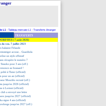
tranger
de L1
-
Tableau mercato L1
-
Transferts étranger
TRANSFERTS
OURD'HUI ( 7 août 2026)
s du ven. 7 juillet 2023
es balaient l'Irlande
einsteiger accuse... Guardiola
prône un style offensif
ann récupère le numéro 7
t Sissoko pour 3 ans (off.)
 renonce au brassard !
i prêté à l'Inter (officiel)
n pour un an (officiel)
nseur Mouriño recruté (off.)
ta jusqu'en 2026 (officiel)
ne à Lorient (officiel)
 club a envoyé une lettre
ero jusqu'en 2027 (officiel)
ka signe 4 ans (officiel)
prolonge jusqu'en 2027 (off.)