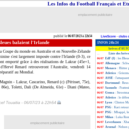
Les Infos du Football Français et E
emplacement publicitaire
publié le
06/07/2023 à 22h54
LiveScore
-
clubs 
Bleues balaient l'Irlande
INFOS 24h/24
brèves d'AUJ
...
la Coupe du monde en Australie et en Nouvelle-Zélande
Liste des brève
...
minine s'est largement imposée contre l'Irlande (0-3), ce
EdF (f)
: les Bleu
06/07
'ont emporté grâce à des réalisations de Lakrar (45e+1,
Allemagne
: Schw
06/07
d'Hervé Renard retrouveront l'Australie, vendredi 14
Monaco
: Hütter 
06/07
préparatif au Mondial.
Atletico
: Griezm
06/07
ASSE
: l'attaquan
06/07
agnin - Lakrar, Cascarino, Renard (c) (Périsset, 75e),
Dortmund
: Reus
06/07
 86e), Toletti, Dali (De Almeida, 61e) - Diani (Mateo,
Sassuolo
: Frattes
06/07
Genoa
: Strootma
06/07
Atletico
: le défe
06/07
ef Touaitia - 06/07/23 à 22h54
Lyon
: Clinton Ma
06/07
PSG
: Kari retour
06/07
PSG
: Mbappé, le
06/07
Milan
: Luka Rom
06/07
Leverkusen
: Xha
06/07
emplacement publicitaire
Arsenal
: Nelson 
06/07