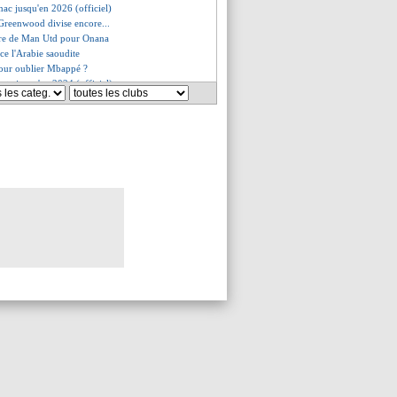
nac jusqu'en 2026 (officiel)
 Greenwood divise encore...
fre de Man Utd pour Onana
nce l'Arabie saoudite
our oublier Mbappé ?
ueta jusqu'en 2024 (officiel)
 répond à la rumeur Ben Yedder
 a 5 clubs en tête, dont l'OM
rejoint QRM (officiel)
eta s'en va (officiel)
 se rapproche du Milan
 signe pour 6 ans (officiel)
évoque sa relation avec Cherki
évélation de l'Euro U21 vendue ?
 d'adieu de Galtier
est signé (officiel)
verpool offrirait 200 M€ !
lé pour l'après-Openda
nandez déjà copain avec Verratti
ipzig s'est déplacé
 prolongation imminente
c-Savic rêve de la Juve
riniar rassure
rs mots de Skriniar
 a prolongé (officiel)
t Parisien (officiel)