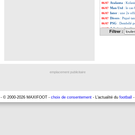
Atalanta
: Kolasi
06/07
Man Utd
: le cas
06/07
Inter
: une 2e of
06/07
Divers
: Piqué ta
06/07
PSG
: Dembélé p
06/07
Atletico
: Azpilic
06/07
Filtrer :
Rennes
: Maurice
06/07
Arsenal
: Balogun
06/07
Lyon
: Bonnevie 
06/07
Chelsea
: Azpilicu
06/07
Atletico
: Morata
06/07
Real
: Arda Güler
06/07
Lyon
: Lacazette 
06/07
Man City
: une r
06/07
emplacement publicitaire
PSG
: le message
06/07
PSG
: Asensio, c'
06/07
PSG
: Mbappé, Li
06/07
Lens
: Akpom cib
06/07
PHOTO
: L. Her
06/07
- © 2000-2026 MAXIFOOT -
choix de consentement
- L'actualité du
football
-
Lens
: Openda, Le
06/07
Arsenal
: Saliba,
06/07
Lazio
: Milinkovi
06/07
PSG
: son dos, Sk
06/07
PSG
: les premie
06/07
Rennes
: Assignon
06/07
PSG
: Skriniar es
06/07