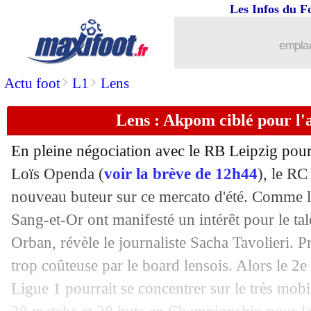
Les Infos du F
06/07
Atalanta
: Kolasinac jusqu'en 2026 (of
emplac
06/07
Man Utd
: le cas Greenwood divise en
>
>
Actu foot
L1
Lens
06/07
Inter
: une 2e offre de Man Utd pour 
Lens : Akpom ciblé pour l
06/07
Divers
: Piqué tance l'Arabie saoudite
En pleine négociation avec le RB Leipzig pour 
06/07
PSG
: Dembélé pour oublier Mbappé 
Loïs Openda (
voir la brève de 12h44
), le RC
nouveau buteur sur ce mercato d'été. Comme le 
06/07
Atletico
: Azpilicueta jusqu'en 2024 (o
Sang-et-Or ont manifesté un intérêt pour le tal
Orban, révèle le journaliste Sacha Tavolieri. Pr
06/07
Rennes
: Maurice répond à la rumeur
trop coûteuse par le board lensois. Alors le 2e
Ligue 1 pourrait se concentrer sur le très mo
06/07
Arsenal
: Balogun a 5 clubs en tête, d