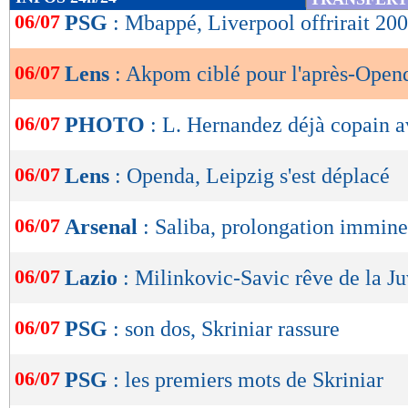
de
06/07
PSG
: Mbappé, Liverpool offrirait 20
lecture
06/07
Lens
: Akpom ciblé pour l'après-Open
OK
06/07
PHOTO
: L. Hernandez déjà copain a
06/07
Lens
: Openda, Leipzig s'est déplacé
06/07
Arsenal
: Saliba, prolongation immine
06/07
Lazio
: Milinkovic-Savic rêve de la J
06/07
PSG
: son dos, Skriniar rassure
06/07
PSG
: les premiers mots de Skriniar