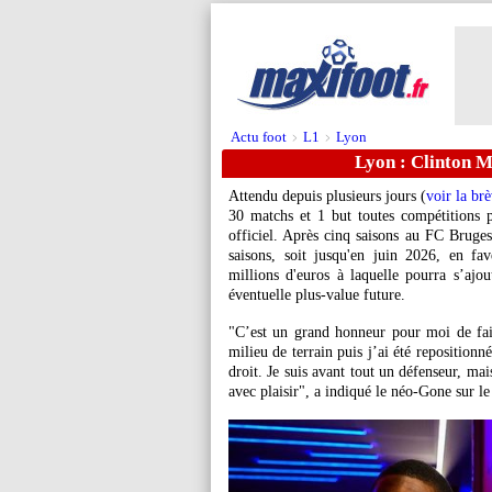
Actu foot
L1
Lyon
>
>
Lyon : Clinton M
Attendu depuis plusieurs jours (
voir la br
30 matchs et 1 but toutes compétitions 
officiel. Après cinq saisons au FC Bruges,
saisons, soit jusqu'en juin 2026, en f
millions d'euros à laquelle pourra s’aj
éventuelle plus-value future.
"C’est un grand honneur pour moi de fair
milieu de terrain puis j’ai été repositionné
droit. Je suis avant tout un défenseur, mais
avec plaisir", a indiqué le néo-Gone sur le 