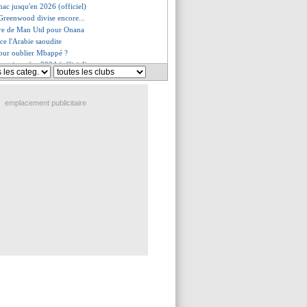
nac jusqu'en 2026 (officiel)
 Greenwood divise encore...
fre de Man Utd pour Onana
nce l'Arabie saoudite
our oublier Mbappé ?
ueta jusqu'en 2024 (officiel)
 répond à la rumeur Ben Yedder
 a 5 clubs en tête, dont l'OM
rejoint QRM (officiel)
emplacement publicitaire
eta s'en va (officiel)
 se rapproche du Milan
 signe pour 6 ans (officiel)
évoque sa relation avec Cherki
évélation de l'Euro U21 vendue ?
 d'adieu de Galtier
est signé (officiel)
verpool offrirait 200 M€ !
lé pour l'après-Openda
nandez déjà copain avec Verratti
ipzig s'est déplacé
 prolongation imminente
c-Savic rêve de la Juve
riniar rassure
rs mots de Skriniar
 a prolongé (officiel)
t Parisien (officiel)