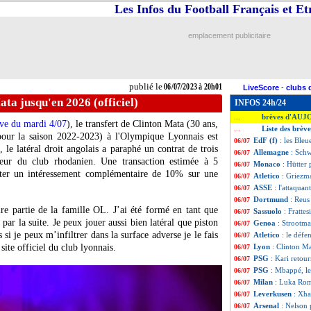
Les Infos du Football Français et E
emplacement publicitaire
publié le
06/07/2023 à 20h01
LiveScore
-
clubs 
ata jusqu'en 2026 (officiel)
INFOS 24h/24
brèves d'AUJ
...
ève du mardi 4/07
), le transfert de Clinton
Mata
(30 ans,
Liste des brève
...
pour la saison 2022-2023) à l'Olympique Lyonnais est
EdF (f)
: les Bleu
06/07
 le latéral droit angolais a paraphé un contrat de trois
Allemagne
: Schw
06/07
aveur du club rhodanien. Une transaction estimée à 5
Monaco
: Hütter 
06/07
outer un intéressement complémentaire de 10% sur une
Atletico
: Griezm
06/07
ASSE
: l'attaquan
06/07
Dortmund
: Reus
06/07
e partie de la famille OL. J’ai été formé en tant que
Sassuolo
: Frattes
06/07
 par la suite. Je peux jouer aussi bien latéral que piston
Genoa
: Strootma
06/07
 si je peux m’infiltrer dans la surface adverse je le fais
Atletico
: le défe
06/07
site officiel du club lyonnais.
Lyon
: Clinton Ma
06/07
PSG
: Kari retour
06/07
PSG
: Mbappé, le
06/07
Milan
: Luka Rom
06/07
Leverkusen
: Xha
06/07
Arsenal
: Nelson 
06/07