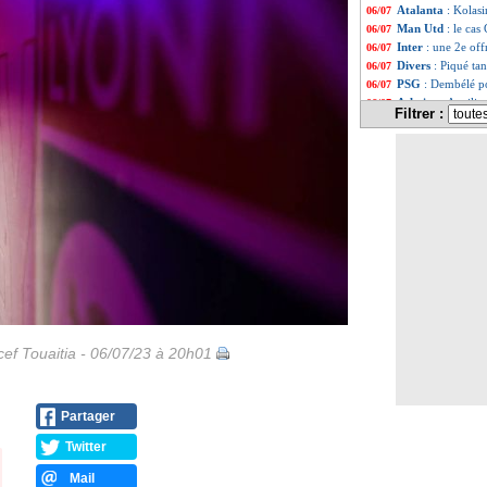
Atalanta
: Kolasi
06/07
Man Utd
: le cas
06/07
Inter
: une 2e of
06/07
Divers
: Piqué ta
06/07
PSG
: Dembélé p
06/07
Atletico
: Azpilic
06/07
Filtrer :
Rennes
: Maurice
06/07
Arsenal
: Balogun
06/07
Lyon
: Bonnevie 
06/07
Chelsea
: Azpilicu
06/07
Atletico
: Morata
06/07
Real
: Arda Güler
06/07
Lyon
: Lacazette 
06/07
Man City
: une r
06/07
PSG
: le message
06/07
PSG
: Asensio, c'
06/07
PSG
: Mbappé, Li
06/07
Lens
: Akpom cib
06/07
PHOTO
: L. Her
06/07
ef Touaitia - 06/07/23 à 20h01
Lens
: Openda, Le
06/07
Arsenal
: Saliba,
06/07
Lazio
: Milinkovi
06/07
Partager
PSG
: son dos, Sk
06/07
PSG
: les premie
06/07
Twitter
Rennes
: Assignon
06/07
PSG
: Skriniar es
06/07
Mail