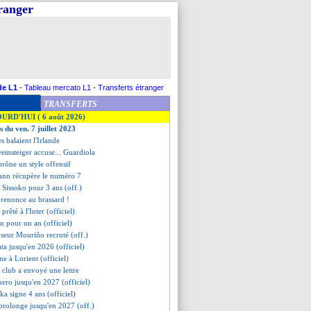
tranger
de L1
-
Tableau mercato L1
-
Transferts étranger
TRANSFERTS
OURD'HUI ( 6 août 2026)
s du ven. 7 juillet 2023
es balaient l'Irlande
einsteiger accuse... Guardiola
prône un style offensif
ann récupère le numéro 7
t Sissoko pour 3 ans (off.)
 renonce au brassard !
i prêté à l'Inter (officiel)
n pour un an (officiel)
nseur Mouriño recruté (off.)
ta jusqu'en 2026 (officiel)
ne à Lorient (officiel)
 club a envoyé une lettre
ero jusqu'en 2027 (officiel)
ka signe 4 ans (officiel)
prolonge jusqu'en 2027 (off.)