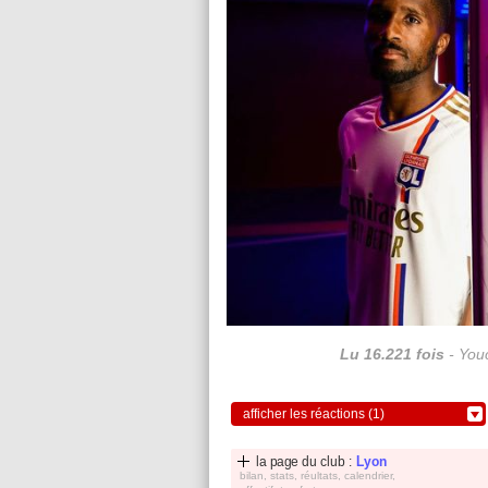
Lu 16.221 fois
- Youc
afficher les réactions (1)
la page du club :
Lyon
bilan, stats, réultats, calendrier,