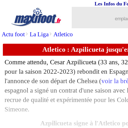
Les Infos du F
06/07
Atletico
: Griezmann récupère le num
emplac
06/07
ASSE
: l'attaquant Sissoko pour 3 ans (
>
>
Actu foot
La Liga
Atletico
06/07
Dortmund
: Reus renonce au brassard 
Atletico : Azpilicueta jusqu'e
06/07
Sassuolo
: Frattesi prêté à l'Inter (offic
Comme attendu, Cesar
Azpilicueta
(33 ans, 32
06/07
Genoa
: Strootman pour un an (officie
pour la saison 2022-2023) rebondit en Espag
l'annonce de son départ de Chelsea (
voir la b
06/07
Atletico
: le défenseur Mouriño recruté
espagnol a signé un contrat d'une saison avec 
recrue de qualité et expérimentée pour les Co
06/07
Lyon
: Clinton Mata jusqu'en 2026 (off
Simeone.
06/07
PSG
: Kari retourne à Lorient (officiel
Azpilicueta signe à l'Atletico 