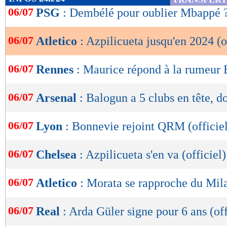
de
06/07
PSG
: Dembélé pour oublier Mbappé 
lecture
06/07
Atletico
: Azpilicueta jusqu'en 2024 (o
OK
06/07
Rennes
: Maurice répond à la rumeur
06/07
Arsenal
: Balogun a 5 clubs en tête, d
06/07
Lyon
: Bonnevie rejoint QRM (officie
06/07
Chelsea
: Azpilicueta s'en va (officiel)
06/07
Atletico
: Morata se rapproche du Mil
06/07
Real
: Arda Güler signe pour 6 ans (off