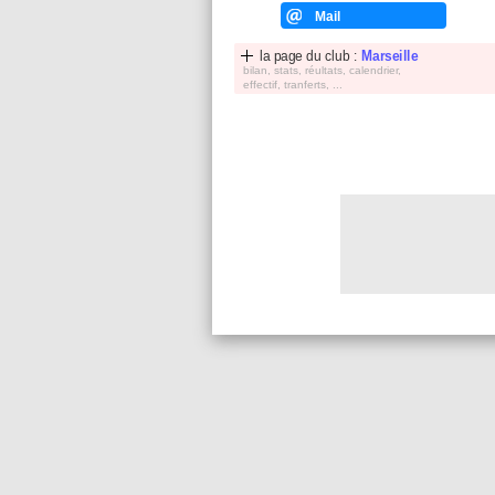
Mail
la page du club :
Marseille
bilan, stats, réultats, calendrier,
effectif, tranferts, ...