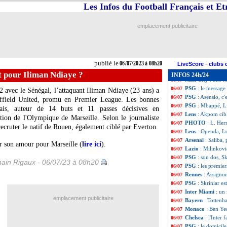
PSG
: Dembélé p
06/07
Les Infos du Football Français et E
Atletico
: Azpilic
06/07
Rennes
: Maurice
06/07
emplacement publicitaire
Arsenal
: Balogun
06/07
Lyon
: Bonnevie 
06/07
Chelsea
: Azpilicu
06/07
Atletico
: Morata
06/07
publié le
06/07/2023 à 08h20
Real
: Arda Güler
06/07
LiveScore
-
clubs 
Lyon
: Lacazette 
06/07
t pour Iliman Ndiaye ?
INFOS 24h/24
Man City
: une r
06/07
PSG
: le message
06/07
avec le Sénégal, l’attaquant Iliman Ndiaye (23 ans) a
PSG
: Asensio, c'
06/07
heffield United, promu en Premier League. Les bonnes
PSG
: Mbappé, Li
06/07
alais, auteur de 14 buts et 11 passes décisives en
Lens
: Akpom cib
06/07
ntion de l'Olympique de Marseille. Selon le journaliste
PHOTO
: L. Her
06/07
ecruter le natif de Rouen, également ciblé par Everton.
Lens
: Openda, Le
06/07
Arsenal
: Saliba,
06/07
er son amour pour Marseille (
lire ici
).
Lazio
: Milinkovi
06/07
PSG
: son dos, Sk
06/07
ain Rigaux - 06/07/23 à 08h20
PSG
: les premie
06/07
Rennes
: Assignon
06/07
PSG
: Skriniar es
06/07
Inter Miami
: un
06/07
emplacement publicitaire
Bayern
: Tottenh
06/07
Monaco
: Ben Ye
06/07
Chelsea
: l'Inter
06/07
PSG
: le domicil
06/07