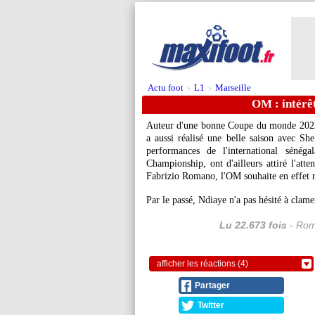
Actu foot
L1
Marseille
>
>
OM : intérê
Auteur d'une bonne Coupe du monde 2022 
a aussi réalisé une belle saison avec S
performances de l'international sénég
Championship, ont d'ailleurs attiré l'atte
Fabrizio Romano, l'OM souhaite en effet r
Par le passé, Ndiaye n'a pas hésité à clam
Lu 22.673 fois
- Rom
afficher les réactions (4)
Partager
Twitter