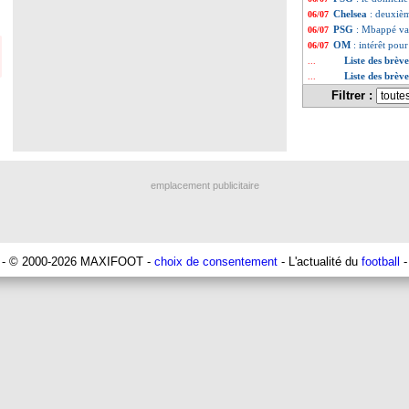
Chelsea
: deuxièm
06/07
PSG
: Mbappé va 
06/07
OM
: intérêt pou
06/07
Liste des brève
...
Liste des brève
...
Filtrer :
emplacement publicitaire
- © 2000-2026 MAXIFOOT -
choix de consentement
- L'actualité du
football
-