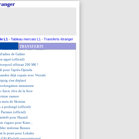
our oublier Mbappé ?
tranger
ueta jusqu'en 2024 (officiel)
 répond à la rumeur Ben Yedder
 a 5 clubs en tête, dont l'OM
rejoint QRM (officiel)
eta s'en va (officiel)
 se rapproche du Milan
 signe pour 6 ans (officiel)
de L1
-
Tableau mercato L1
-
Transferts étranger
évoque sa relation avec Cherki
TRANSFERTS
évélation de l'Euro U21 vendue ?
 d'adieu de Galtier
est signé (officiel)
verpool offrirait 200 M€ !
lé pour l'après-Openda
nandez déjà copain avec Verratti
ipzig s'est déplacé
 prolongation imminente
c-Savic rêve de la Juve
riniar rassure
rs mots de Skriniar
 a prolongé (officiel)
t Parisien (officiel)
 intérêt pour Hazard
am s'agace pour Kane...
dder intéresse Rennes
 fait le point pour Lukaku
e d'Al-Khelaïfi perquisitionné