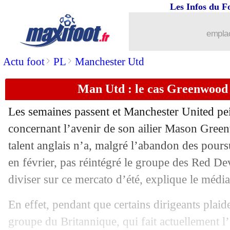
Les Infos du F
...
Liste des brèves du ven. 7 juillet 2023
emplac
06/07
EdF (f)
: les Bleues balaient l'Irlande
>
>
Actu foot
PL
Manchester Utd
06/07
Allemagne
: Schweinsteiger accuse...
Man Utd : le cas Greenwood d
06/07
Monaco
: Hütter prône un style offens
Les semaines passent et Manchester United pei
06/07
Atletico
: Griezmann récupère le num
concernant l’avenir de son ailier Mason Gree
talent anglais n’a, malgré l’abandon des poursu
06/07
ASSE
: l'attaquant Sissoko pour 3 ans (
en février, pas réintégré le groupe des Red De
diviser sur ce mercato d’été, explique le média
06/07
Dortmund
: Reus renonce au brassard 
En effet, pendant que certains dirigeants plaid
06/07
Sassuolo
: Frattesi prêté à l'Inter (offic
groupe du Britannique, qui fait actuellement l