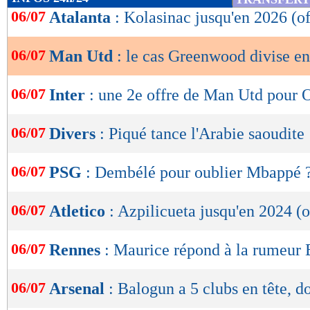
de
06/07
Atalanta
: Kolasinac jusqu'en 2026 (of
lecture
06/07
Man Utd
: le cas Greenwood divise en
OK
06/07
Inter
: une 2e offre de Man Utd pour 
06/07
Divers
: Piqué tance l'Arabie saoudite
06/07
PSG
: Dembélé pour oublier Mbappé 
06/07
Atletico
: Azpilicueta jusqu'en 2024 (o
06/07
Rennes
: Maurice répond à la rumeur
06/07
Arsenal
: Balogun a 5 clubs en tête, d