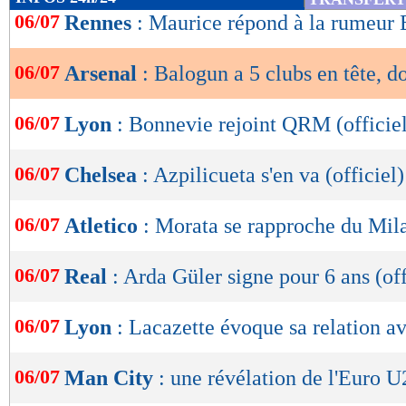
de
06/07
Rennes
: Maurice répond à la rumeur
lecture
06/07
Arsenal
: Balogun a 5 clubs en tête, d
OK
06/07
Lyon
: Bonnevie rejoint QRM (officie
06/07
Chelsea
: Azpilicueta s'en va (officiel)
06/07
Atletico
: Morata se rapproche du Mil
06/07
Real
: Arda Güler signe pour 6 ans (off
06/07
Lyon
: Lacazette évoque sa relation a
06/07
Man City
: une révélation de l'Euro 