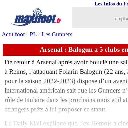
Les Infos du F
06/07
Dortmund
: Reus renonce au brassard 
emplac
06/07
Sassuolo
: Frattesi prêté à l'Inter (offic
>
>
Actu foot
PL
Les Gunners
06/07
Genoa
: Strootman pour un an (officie
Arsenal : Balogun a 5 clubs e
06/07
Atletico
: le défenseur Mouriño recruté
De retour à Arsenal après avoir bouclé une sai
06/07
Lyon
: Clinton Mata jusqu'en 2026 (off
à Reims, l’attaquant Folarin
Balogun
(22 ans, 
pour la saison 2022-2023) dispose d’un avenir 
06/07
PSG
: Kari retourne à Lorient (officiel
international américain sait que les Gunners n’
rôle de titulaire dans les prochains mois et il a
06/07
PSG
: Mbappé, le club a envoyé une le
étrangers prêts à lui proposer ce statut.
06/07
Milan
: Luka Romero jusqu'en 2027 (o
Le Daily Mail explique que l’ex-Rémois a cinq c