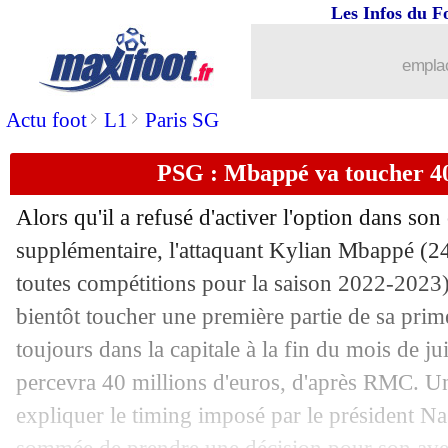
Les Infos du F
06/07
Lyon
: Lacazette évoque sa relation a
emplac
06/07
Man City
: une révélation de l'Euro 
>
>
Actu foot
L1
Paris SG
06/07
PSG
: le message d'adieu de Galtier
PSG : Mbappé va toucher 40 
06/07
PSG
: Asensio, c'est signé (officiel)
Alors qu'il a refusé d'activer l'option dans so
supplémentaire, l'attaquant Kylian
Mbappé
(24
06/07
PSG
: Mbappé, Liverpool offrirait 20
toutes compétitions pour la saison 2022-2023),
06/07
bientôt toucher une première partie de sa prime d
Lens
: Akpom ciblé pour l'après-Open
toujours dans la capitale à la fin du mois de juil
06/07
PHOTO
: L. Hernandez déjà copain a
percevra 40 millions d'euros, d'après RMC. U
expliquer le timing imposé par le président Nas
06/07
Lens
: Openda, Leipzig s'est déplacé