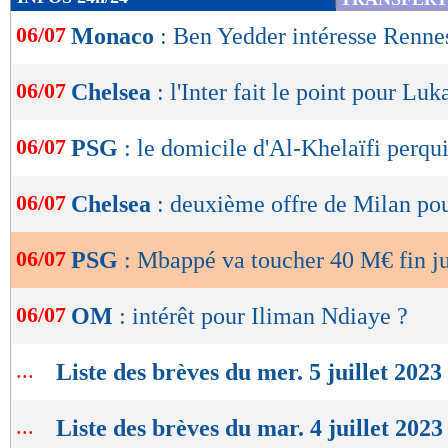
de
06/07
Monaco
: Ben Yedder intéresse Renne
lecture
OK
06/07
Chelsea
: l'Inter fait le point pour Lu
06/07
PSG
: le domicile d'Al-Khelaïfi perqu
06/07
Chelsea
: deuxième offre de Milan pou
06/07
PSG
: Mbappé va toucher 40 M€ fin ju
06/07
OM
: intérêt pour Iliman Ndiaye ?
...
Liste des brèves du mer. 5 juillet 2023
...
Liste des brèves du mar. 4 juillet 2023