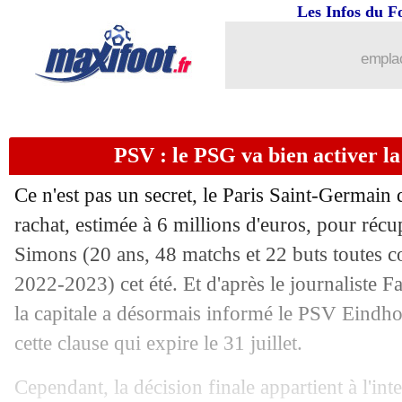
Les Infos du F
05/07
PSG
: Luis Enrique prône un style off
emplac
05/07
PSG
: Luis Enrique est impatient
05/07
Inter
: 4 ans de plus pour Bastoni (offi
PSV : le PSG va bien activer l
05/07
PSG
: Luis Enrique remplace Galtier (
Ce n'est pas un secret, le Paris Saint-Germain 
05/07
Fenerbahçe
: départ confirmé pour Gül
rachat, estimée à 6 millions d'euros, pour récu
Simons
(20 ans, 48 matchs et 22 buts toutes c
05/07
Man Utd
: un plan B pour le gardien
2022-2023) cet été. Et d'après le journaliste 
la capitale a désormais informé le PSV Eindho
05/07
OM
: Kondogbia heureux de retrouve
cette clause qui expire le 31 juillet.
05/07
Lyon
: Faivre plaît aussi à Monaco et 
Cependant, la décision finale appartient à l'int