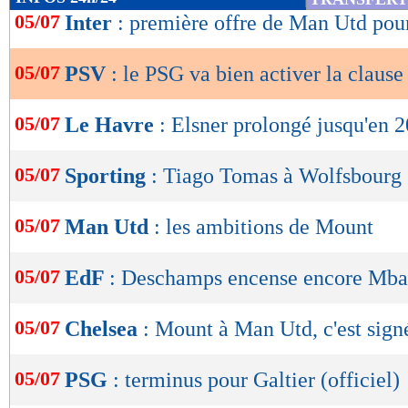
de
05/07
Inter
: première offre de Man Utd po
lecture
05/07
PSV
: le PSG va bien activer la claus
OK
05/07
Le Havre
: Elsner prolongé jusqu'en 2
05/07
Sporting
: Tiago Tomas à Wolfsbourg (
05/07
Man Utd
: les ambitions de Mount
05/07
EdF
: Deschamps encense encore Mb
05/07
Chelsea
: Mount à Man Utd, c'est signé
05/07
PSG
: terminus pour Galtier (officiel)