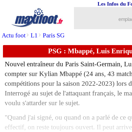
Les Infos du F
05/07
Troyes
: Gallon part à Rennes (officiel
emplac
05/07
PSG
: Al-Khelaïfi fixe une deadline 
>
>
Actu foot
L1
Paris SG
05/07
Lyon
: le milieu Tapia en approche
PSG : Mbappé, Luis Enrique
05/07
Real
: Ancelotti calme le Brésil !
Nouvel entraîneur du Paris Saint-Germain, Lui
05/07
Sporting
: 3 clubs de L1 sur Arthur G
compter sur Kylian
Mbappé
(24 ans, 43 matchs
compétitions pour la saison 2022-2023) lors de
05/07
Lyon
: Alvero, c'est fait ! (officiel)
Interrogé au sujet de l'attaquant français, le 
voulu s'attarder sur le sujet.
05/07
Lyon
: Toko Ekambi a des touches à l'
"Quand j'ai signé, ou quand on a parlé de ce q
05/07
Nantes
: Blas annonce son départ (offi
effectif, on reste toujours ouvert. Il peut arriv