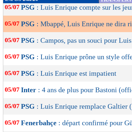
de
05/07
PSG
: Luis Enrique compte sur les jeu
lecture
05/07
PSG
: Mbappé, Luis Enrique ne dira r
OK
05/07
PSG
: Campos, pas un souci pour Luis
05/07
PSG
: Luis Enrique prône un style off
05/07
PSG
: Luis Enrique est impatient
05/07
Inter
: 4 ans de plus pour Bastoni (offi
05/07
PSG
: Luis Enrique remplace Galtier (
05/07
Fenerbahçe
: départ confirmé pour Gül