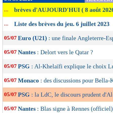
de
...
brèves d'AUJOURD'HUI ( 8 août 202
lecture
OK
...
Liste des brèves du jeu. 6 juillet 2023
05/07
Euro (U21)
: une finale Angleterre-E
05/07
Nantes
: Delort vers le Qatar ?
05/07
PSG
: Al-Khelaïfi explique le choix L
05/07
Monaco
: des discussions pour Bella
05/07
PSG
: la LdC, le discours prudent d'A
05/07
Nantes
: Blas signe à Rennes (officiel)