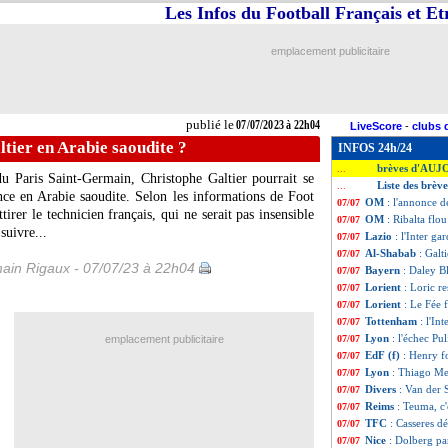
Les Infos du Football Français et E
emplacement publicitaire
publié le
07/07/2023 à 22h04
LiveScore
-
clubs 
tier en Arabie saoudite ?
INFOS 24h/24
brèves d'AUJ
...
du Paris Saint-Germain, Christophe Galtier pourrait se
Liste des brève
...
ence en Arabie saoudite. Selon les informations de Foot
OM
: l'annonce d
07/07
irer le technicien français, qui ne serait pas insensible
OM
: Ribalta flo
07/07
suivre...
Lazio
: l'Inter ga
07/07
Al-Shabab
: Galt
07/07
ain Rigaux - 07/07/23 à 22h04
Bayern
: Daley B
07/07
Lorient
: Loric r
07/07
Lorient
: Le Fée f
07/07
Tottenham
: l'In
07/07
Lyon
: l'échec Pu
emplacement publicitaire
07/07
EdF (f)
: Henry f
07/07
Lyon
: Thiago Men
07/07
Divers
: Van der S
07/07
Reims
: Teuma, c'
07/07
TFC
: Casseres d
07/07
Nice
: Dolberg par
07/07