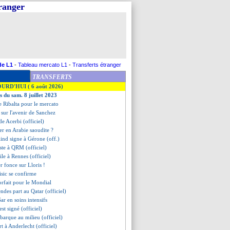
tranger
de L1
-
Tableau mercato L1
-
Transferts étranger
TRANSFERTS
OURD'HUI ( 6 août 2026)
s du sam. 8 juillet 2023
e Ribalta pour le mercato
u sur l'avenir de Sanchez
rde Acerbi (officiel)
ier en Arabie saoudite ?
lind signe à Gérone (off.)
este à QRM (officiel)
ile à Rennes (officiel)
ter fonce sur Lloris !
lisic se confirme
orfait pour le Mondial
des part au Qatar (officiel)
ar en soins intensifs
est signé (officiel)
ébarque au milieu (officiel)
t à Anderlecht (officiel)