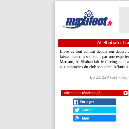
Al-Shabab : Gal
Libre de tout contrat depuis son départ 
laisser tenter, à son tour, par une expéri
Mercato, Al-Shabab fait le forcing pour att
aux approches du club saoudien. Affaire à 
Lu 21.120 fois
- Rom
afficher les réactions (6)
Partager
Twitter
Mail